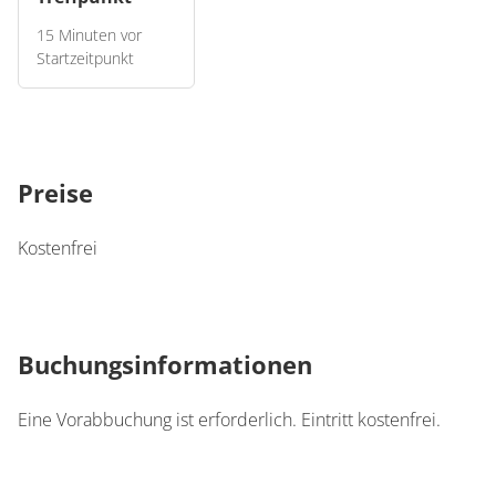
15 Minuten vor
Startzeitpunkt
Mitzubringen ist
Bitte bringen Sie eine Yogamatte mit.
Preise
Informationen zum Treffpunkt
Kostenfrei
Bei Regen wird der Kurs verlegt.
Buchungsinformationen
Eine Vorabbuchung ist erforderlich. Eintritt kostenfrei.