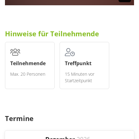
Hinweise für Teilnehmende
Teilnehmende
Treffpunkt
Max. 20 Personen
15 Minuten vor
Startzeitpunkt
Mitzubringen ist
Witterungsangepasste Kleidung
Termine
Wanderschuhe
Rucksackverpflegung