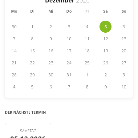
Dezember
Hinweis an die Teilnehmenden
Mo
Di
Mi
Do
Fr
Sa
So
Festes Schuhwerk und witterungsangepasste Kleidung
sowie ausreichende Kondition
30
1
2
3
4
5
6
7
8
9
10
11
12
13
14
15
16
17
18
19
20
21
22
23
24
25
26
27
28
29
30
31
1
2
3
4
5
6
7
8
9
10
DER NÄCHSTE TERMIN
SAMSTAG