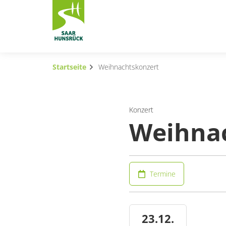
Zum Hauptinhalt springen
Startseite
Weihnachtskonzert
Subnavigation umschalten
Subnavigation umschalten
Konzert
Weihna
Subnavigation umschalten
Subnavigation umschalten
Subnavigation umschalten
Termine
Subnavigation umschalten
23.12.