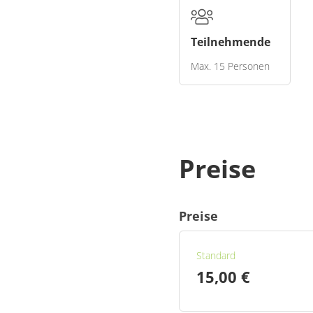
Teilnehmende
Max. 15 Personen
Hinweis an die Teilne
Bildrechte: © Yasemin Bier
Preise
Preise
Standard
15,00 €