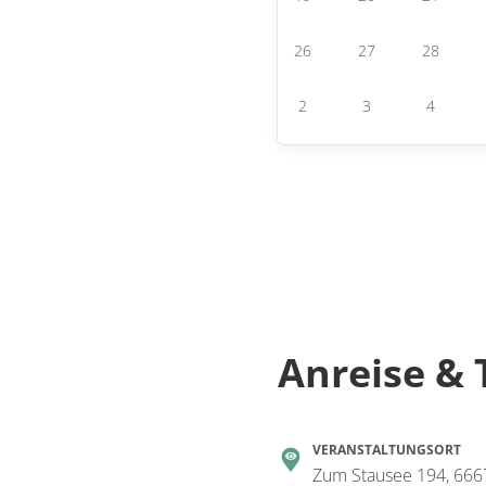
26
27
28
2
3
4
Anreise & 
VERANSTALTUNGSORT
Zum Stausee 194, 666