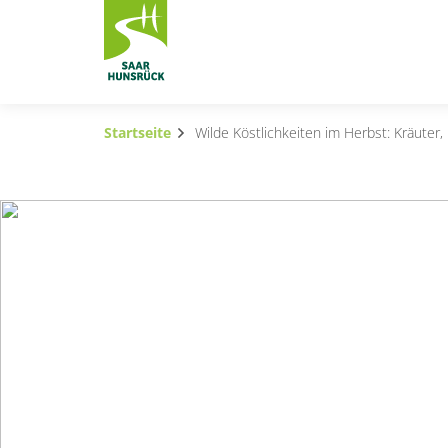
Zum Hauptinhalt springen
Startseite
Wilde Köstlichkeiten im Herbst: Kräuter
Subnavigation umschalten
Subnavigation umschalten
Subnavigation umschalten
Subnavigation umschalten
Subnavigation umschalten
Subnavigation umschalten