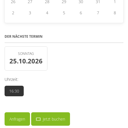
26
27
28
29
30
31
1
2
3
4
5
6
7
8
DER NÄCHSTE TERMIN
SONNTAG
25.10.2026
Uhrzeit:
16:30
Anfragen
Jetzt buchen