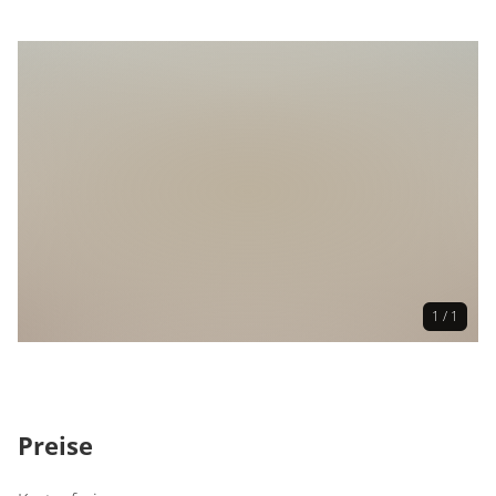
Merkmale
Wetterunabhängig
Größe der Veranstaltung
Mittelgroße Veranstaltung (<200 Personen):
Überschaubares Event – Bis zu 200 Gäste erwartet.
Eine angenehme Mischung aus Lebendigkeit und
Nähe.
Anmeldung
keine Anmeldung erforderlich
1 / 1
Preise