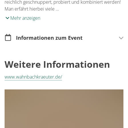
reichlich geschnuppert, probiert und kombiniert werden!
Man erfährt hierbei viele …
Mehr anzeigen
Informationen zum Event
Anmeldung
Weitere Informationen
Anmeldung erforderlich
www.wahnbachkraeuter.de/
Informationen zur Anmeldung
Anmeldung bei Nina Brücker – Wahnbachkräuter –
unter 0176-80437530 oder
info@wahnbachkraeuter.de
www.wahnbachkraeuter.de