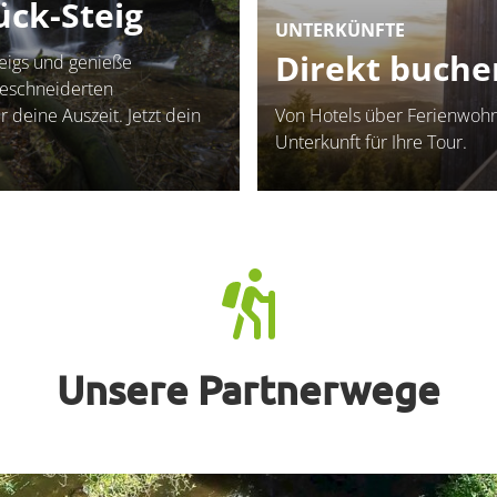
ck-Steig
UNTERKÜNFTE
Direkt buche
eigs und genieße
geschneiderten
 deine Auszeit. Jetzt dein
Von Hotels über Ferienwohn
Unterkunft für Ihre Tour.
Unsere Partnerwege