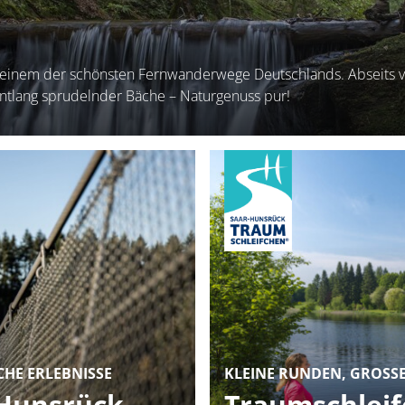
 einem der schönsten Fernwanderwege Deutschlands. Abseits v
ntlang sprudelnder Bäche – Naturgenuss pur!
HE ERLEBNISSE
KLEINE RUNDEN, GROSSE
-Hunsrück
Traumschleif