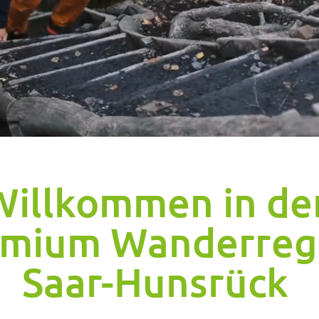
Willkommen in de
emium Wanderreg
Saar-Hunsrück