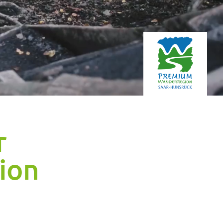
r
ion