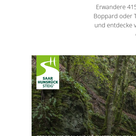
Erwandere 415
Boppard oder T
und entdecke v
Container