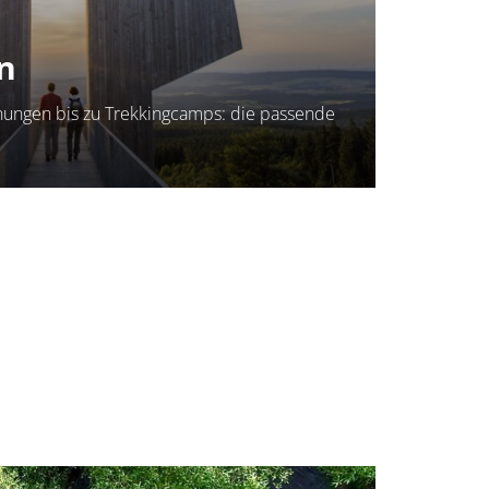
n
ungen bis zu Trekkingcamps: die passende