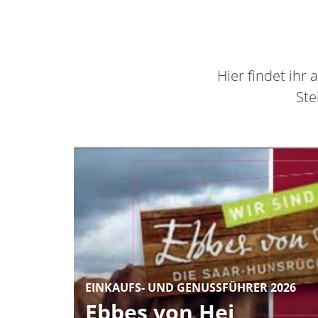
Container
Hier findet ih
Ste
EINKAUFS- UND GENUSSFÜHRER 2026
Ebbes von Hei