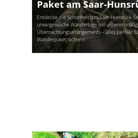
Paket am Saar-Hunsrü
Entdecke die Schönheit des Saar-Hunsrück-St
unvergessliche Wandertage mit unseren maß
Übernachtungsarrangements – alles perfekt für
Wanderpaket sichern!