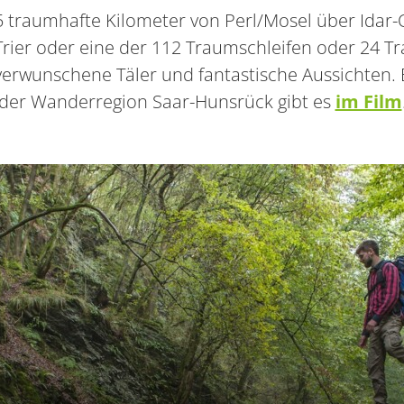
 traumhafte Kilometer von Perl/Mosel über Idar-
rier oder eine der 112 Traumschleifen oder 24 T
erwunschene Täler und fantastische Aussichten.
der Wanderregion Saar-Hunsrück gibt es
im Film