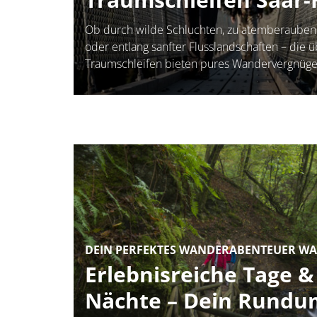
Ob durch wilde Schluchten, zu atemberauben
oder entlang sanfter Flusslandschaften – die üb
Traumschleifen bieten pures Wandervergnüge
Container
DEIN PERFEKTES WANDERABENTEUER WA
Erlebnisreiche Tage 
Nächte – Dein Rundum