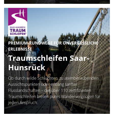
PREMIUM-RUNDWEGE FÜR UNVERGESSLICHE
ERLEBNISSE
Traumschleifen Saar-
Hunsrück
Ob durch wilde Schluchten, zu atemberaubenden
Aussichtspunkten oder entlang sanfter
Flusslandschaften – die über 110 zertifizierten
Traumschleifen bieten pures Wandervergnügen für
jeden Anspruch.