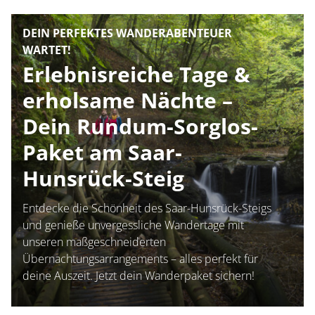
Container
DEIN PERFEKTES WANDERABENTEUER
WARTET!
Erlebnisreiche Tage &
erholsame Nächte –
Dein Rundum-Sorglos-
Paket am Saar-
Hunsrück-Steig
Entdecke die Schönheit des Saar-Hunsrück-Steigs
und genieße unvergessliche Wandertage mit
unseren maßgeschneiderten
Übernachtungsarrangements – alles perfekt für
deine Auszeit. Jetzt dein Wanderpaket sichern!