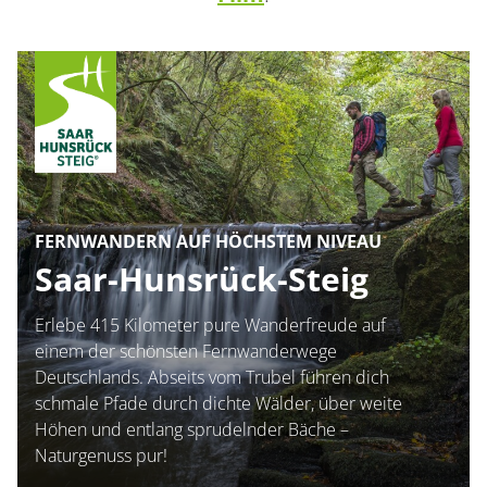
Container
FERNWANDERN AUF HÖCHSTEM NIVEAU
Saar-Hunsrück-Steig
Erlebe 415 Kilometer pure Wanderfreude auf
einem der schönsten Fernwanderwege
Deutschlands. Abseits vom Trubel führen dich
schmale Pfade durch dichte Wälder, über weite
Höhen und entlang sprudelnder Bäche –
Naturgenuss pur!