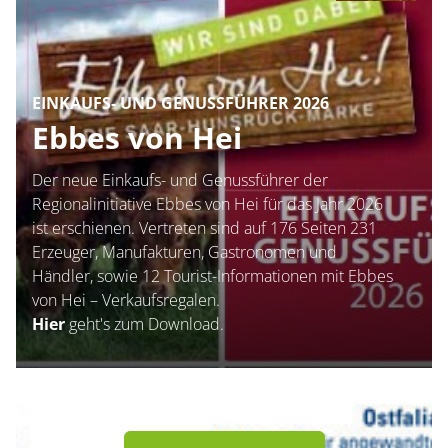
EINKAUFS- UND GENUSSFÜHRER 2026
Ebbes von Hei
Der neue Einkaufs- und Genussführer der
Regionalinitiative Ebbes von Hei für das Jahr 2026
ist erschienen. Vertreten sind auf 176 Seiten 231
Erzeuger, Manufakturen, Gastronomen und
Händler, sowie 12 Tourist-Informationen mit Ebbes
von Hei – Verkaufsregalen.
Hier
geht's zum Download.