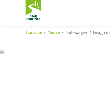
Zum Hauptinhalt springen
Startseite
Touren
"Auf Abwegen"-Schmugglerp
Subnavigation umschalten
Subnavigation umschalten
Subnavigation umschalten
Subnavigation umschalten
Subnavigation umschalten
Subnavigation umschalten