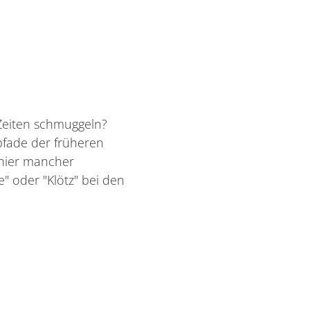
Zeiten schmuggeln?
pfade der früheren
 hier mancher
" oder "Klötz" bei den