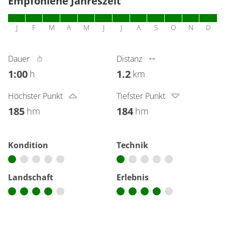
Empfohlene Jahreszeit
J
F
M
A
M
J
J
A
S
O
N
D
Dauer
Distanz
1:00
1.2
h
km
Höchster Punkt
Tiefster Punkt
185
184
hm
hm
Kondition
Technik
Landschaft
Erlebnis