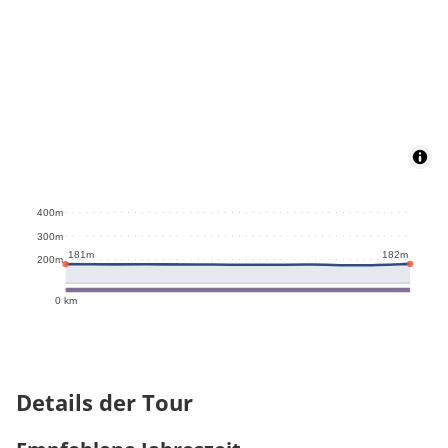
400m
300m
182m
181m
200m
0 km
Details der Tour