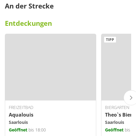
An der Strecke
Entdeckungen
TIPP
FREIZEITBAD
BIERGARTEN
Aqualouis
Theo`s Bierg
Saarlouis
Saarlouis
Geöffnet
bis 18:00
Geöffnet
bis 1