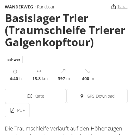
WANDERWEG
• Rundtour
Teilen
Basislager Trier
(Traumschleife Trierer
Galgenkopftour)
schwer
4:40
h
15.8
km
397
m
400
m
Karte
GPS Download
PDF
Die Traumschleife verläuft auf den Höhenzügen