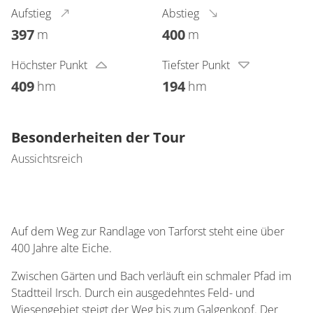
Aufstieg
Abstieg
397
400
m
m
Höchster Punkt
Tiefster Punkt
409
194
hm
hm
Besonderheiten der Tour
Aussichtsreich
Auf dem Weg zur Randlage von Tarforst steht eine über
400 Jahre alte Eiche.
Zwischen Gärten und Bach verläuft ein schmaler Pfad im
Stadtteil Irsch. Durch ein ausgedehntes Feld- und
Wiesengebiet steigt der Weg bis zum Galgenkopf. Der