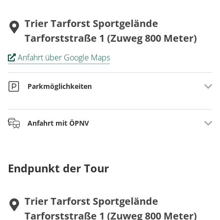
Trier Tarforst Sportgelände
Tarforststraße 1 (Zuweg 800 Meter)
Anfahrt über Google Maps
Parkmöglichkeiten
Vom kostenfreien Parkplatz in Tarforst erreichen Sie die
Anfahrt mit ÖPNV
Traumschleife „Trierer Galgenkopftour“ über den ca. 800
m langen ausgeschilderten Zuweg.
Busverbindung: Bus Nr3 nach Tarforst (www.vrt-info.de)
Endpunkt der Tour
Trier Tarforst Sportgelände
Tarforststraße 1 (Zuweg 800 Meter)