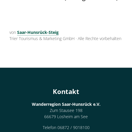
von
Saar-Hunsrück-Steig
Trier Tourismus & Marketing GmbH
·
Alle Rechte vorbehalten
Kontakt
Wanderregion Saar-Hunsrück e.V.
Zum Stausee 198
66679 Losheim am See
Telefon 06872 / 9018100