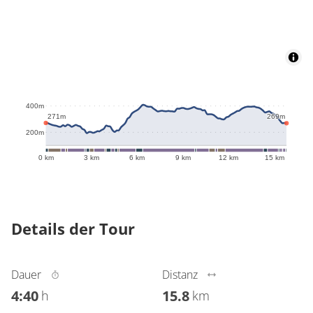
408m
400m
271m
269m
200m
0 km
3 km
6 km
9 km
12 km
15 km
Details der Tour
Dauer
Distanz
4:40
15.8
h
km