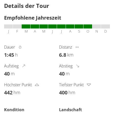
Details der Tour
Empfohlene Jahreszeit
J
F
M
A
M
J
J
A
S
O
N
D
Dauer
Distanz
1:45
6.8
h
km
Aufstieg
Abstieg
40
40
m
m
Höchster Punkt
Tiefster Punkt
442
400
hm
hm
Kondition
Landschaft