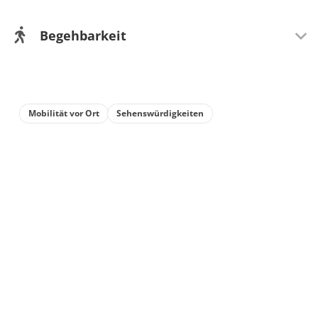
Begehbarkeit
Wegeigenschaft
Mit Kindern gut zu laufen
Mobilität vor Ort
Sehenswürdigkeiten
Mit Kinderwagen befahrbar
Mit Rollstuhl befahrbar