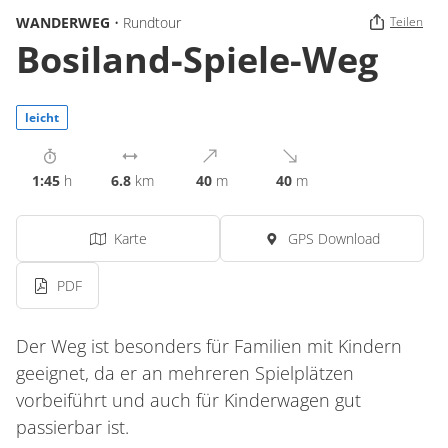
WANDERWEG
• Rundtour
Teilen
Bosiland-Spiele-Weg
leicht
1:45
h
6.8
km
40
m
40
m
Karte
GPS Download
PDF
Der Weg ist besonders für Familien mit Kindern
geeignet, da er an mehreren Spielplätzen
vorbeiführt und auch für Kinderwagen gut
passierbar ist.