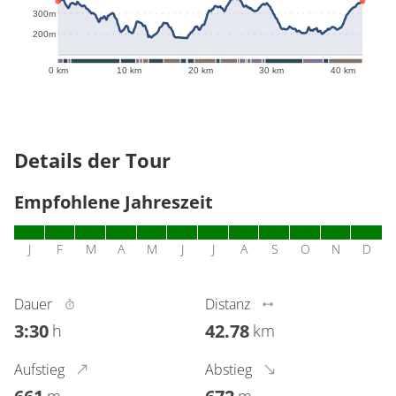
300m
200m
0 km
10 km
20 km
30 km
40 km
Details der Tour
Empfohlene Jahreszeit
J
F
M
A
M
J
J
A
S
O
N
D
Dauer
Distanz
3:30
42.78
h
km
Aufstieg
Abstieg