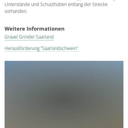
Unterstände und Schutzhütten entlang der Strecke
vorhanden.
Weitere Informationen
Gravel Grinder Saarland
Herausforderung "Saarlandschwein"