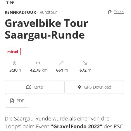
TIPP
RENNRADTOUR
• Rundtour
Teilen
Gravelbike Tour
Saargau-Runde
mittel
3:30
h
42.78
km
661
m
672
m
Karte
GPS Download
PDF
Die Saargau-Runde wurde als einer von drei
'Loops' beim Event
"GravelFondo 2022"
des RSC