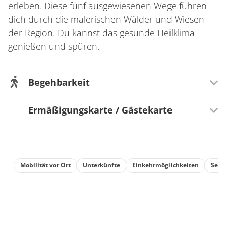
erleben. Diese fünf ausgewiesenen Wege führen
dich durch die malerischen Wälder und Wiesen
der Region. Du kannst das gesunde Heilklima
genießen und spüren.
Begehbarkeit
Ermäßigungskarte / Gästekarte
Wegeigenschaft
Mit Kindern gut zu laufen
Teilnahme Saarland Card?
Mit Kinderwagen befahrbar
Nein
Mobilität vor Ort
Unterkünfte
Einkehrmöglichkeiten
Sehe