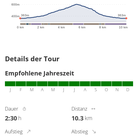
603m
600m
363m
363m
400m
0 km
2 km
4 km
6 km
8 km
10 km
Details der Tour
Empfohlene Jahreszeit
J
F
M
A
M
J
J
A
S
O
N
D
Dauer
Distanz
2:30
10.3
h
km
Aufstieg
Abstieg