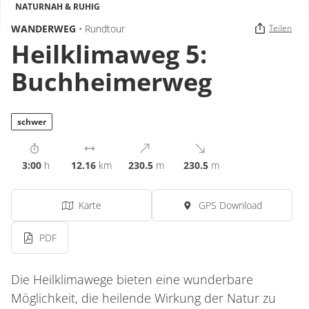
NATURNAH & RUHIG
WANDERWEG
• Rundtour
Teilen
Heilklimaweg 5:
Buchheimerweg
schwer
3:00
h
12.16
km
230.5
m
230.5
m
Karte
GPS Download
PDF
Die Heilklimawege bieten eine wunderbare
Möglichkeit, die heilende Wirkung der Natur zu