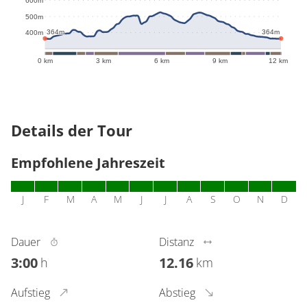
600m
526m
500m
364m
364m
400m
0 km
3 km
6 km
9 km
12 km
Details der Tour
Empfohlene Jahreszeit
J
F
M
A
M
J
J
A
S
O
N
D
Dauer
Distanz
3:00
12.16
h
km
Aufstieg
Abstieg