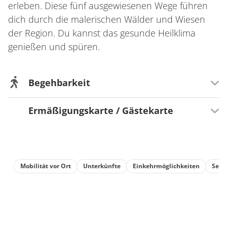
erleben. Diese fünf ausgewiesenen Wege führen
dich durch die malerischen Wälder und Wiesen
der Region. Du kannst das gesunde Heilklima
genießen und spüren.
Begehbarkeit
Ermäßigungskarte / Gästekarte
Wegeigenschaft
Mit Kindern gut zu laufen
Teilnahme Saarland Card?
Nein
Mobilität vor Ort
Unterkünfte
Einkehrmöglichkeiten
Sehe