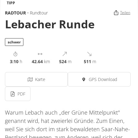
TIPP
RADTOUR
• Rundtour
Teilen
Lebacher Runde
schwer
3:10
h
42.64
km
524
m
511
m
Karte
GPS Download
PDF
Warum Lebach auch „der Grüne Mittelpunkt"
genannt wird, hat zweierlei Gründe. Zum Einen,
weil Sie sich dort im stark bewaldeten Saar-Nahe-
Bergland bewegen, zum Anderen, weil sich der