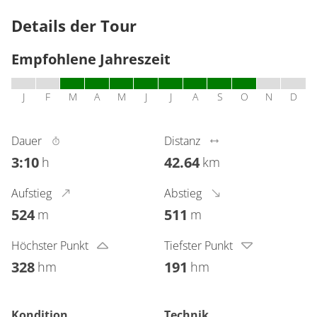
Details der Tour
Empfohlene Jahreszeit
J
F
M
A
M
J
J
A
S
O
N
D
Dauer
Distanz
3:10
42.64
h
km
Aufstieg
Abstieg
524
511
m
m
Höchster Punkt
Tiefster Punkt
328
191
hm
hm
Kondition
Technik