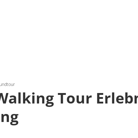
Rundtour
Walking Tour Erleb
ing