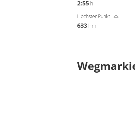
2:55
h
Höchster Punkt
633
hm
Wegmarki