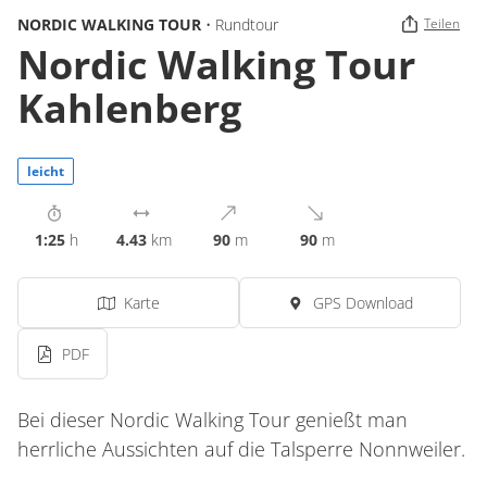
NORDIC WALKING TOUR
• Rundtour
Teilen
Nordic Walking Tour
Kahlenberg
leicht
1:25
h
4.43
km
90
m
90
m
Karte
GPS Download
PDF
Bei dieser Nordic Walking Tour genießt man
herrliche Aussichten auf die Talsperre Nonnweiler.