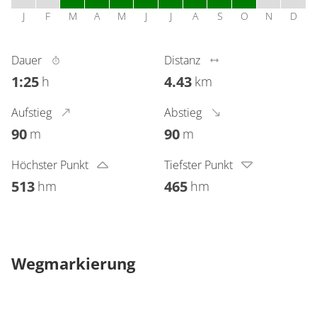
J
F
M
A
M
J
J
A
S
O
N
D
Dauer
Distanz
1:25
4.43
h
km
Aufstieg
Abstieg
90
90
m
m
Höchster Punkt
Tiefster Punkt
513
465
hm
hm
Wegmarkierung