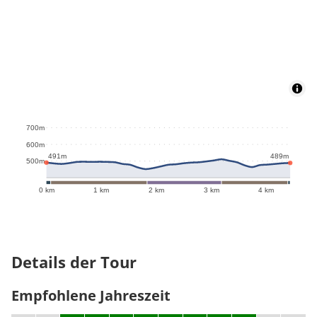
700m
600m
491m
489m
500m
0 km
1 km
2 km
3 km
4 km
Details der Tour
Empfohlene Jahreszeit