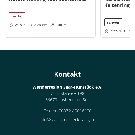
Keltenring
mittel
schwer
2:15
h
7.76
km
100
m
2:55
h
9.6
Kontakt
Wanderregion Saar-Hunsrück e.V.
Zum Stausee 198
66679 Losheim am See
Telefon 06872 / 9018100
info@saar-hunsrueck-steig.de