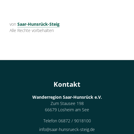
von
Saar-Hunsrück-Steig
Alle Rechte vorbehalten
Kontakt
Wanderregion Saar-Hunsrück e.V.
Zum Stausee 198
66679 Losheim am See
Telefon 06872 / 9018100
info@saar-hunsrueck-steig.de