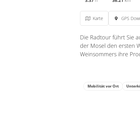
3:37
h
36.21
km
Karte
GPS Dow
Die Radtour führt Sie 
der Mosel den ersten W
Weinsommers ihre Prod
Mobilität vor Ort
Unterk