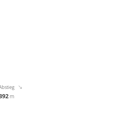
Abstieg
392
m