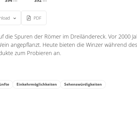
394
m
392
m
nload
PDF
auf die Spuren der Römer im Dreiländereck. Vor 2000 J
ein angepflanzt. Heute bieten die Winzer während de
ukte zum Probieren an.
ünfte
Einkehrmöglichkeiten
Sehenswürdigkeiten