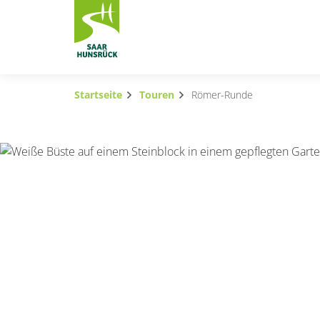
Zum Hauptinhalt springen
Startseite
Touren
Römer-Runde
Subnavigation umschalten
Subnavigation umschalten
Subnavigation umschalten
Subnavigation umschalten
Subnavigation umschalten
Subnavigation umschalten