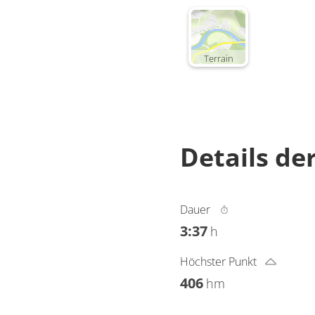
Terrain
Details de
Dauer
3:37
h
Höchster Punkt
406
hm