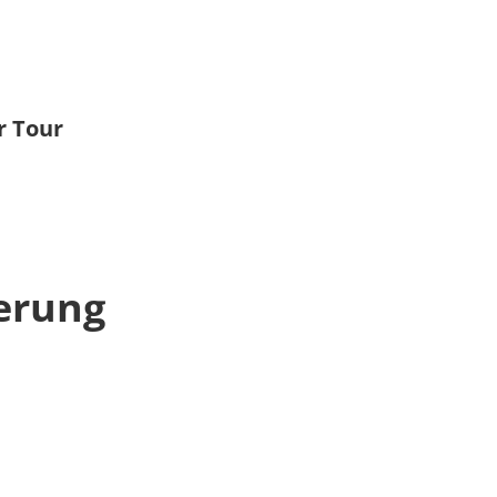
r Tour
erung