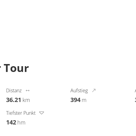
r Tour
Distanz
Aufstieg
36.21
394
km
m
Tiefster Punkt
142
hm