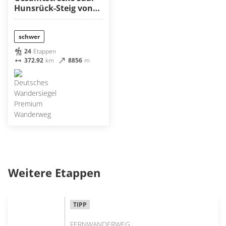
Hunsrück-Steig von
Perl nach Boppard
schwer
24
Etappen
372.92
km
8856
m
Weitere Etappen
TIPP
FERNWANDERWEG