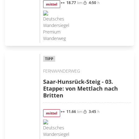
18.77
km
4:50
h
mittel
TIPP
FERNWANDERWEG
Saar-Hunsrück-Steig - 03.
Etappe: von Mettlach nach
Britten
11.66
km
3:45
h
mittel