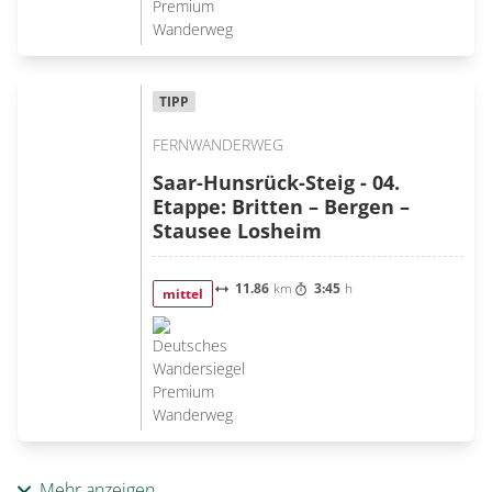
TIPP
FERNWANDERWEG
Saar-Hunsrück-Steig - 04.
Etappe: Britten – Bergen –
Stausee Losheim
11.86
km
3:45
h
mittel
Mehr anzeigen