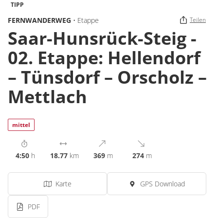
TIPP
FERNWANDERWEG
• Etappe
Teilen
Saar-Hunsrück-Steig -
02. Etappe: Hellendorf
– Tünsdorf – Orscholz –
Mettlach
mittel
4:50
h
18.77
km
369
m
274
m
Karte
GPS Download
PDF