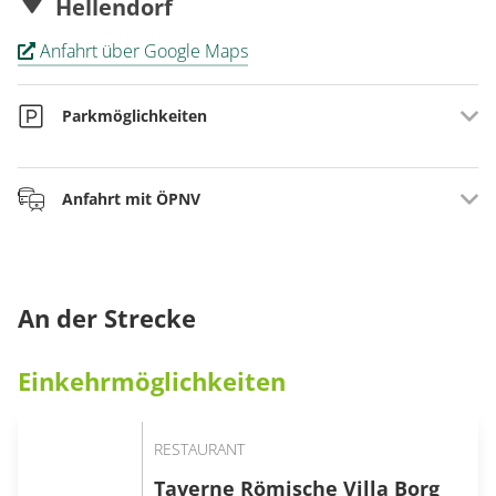
Hellendorf
Anfahrt über Google Maps
Parkmöglichkeiten
Parkplatz an der Römischen Villa in Borg
Anfahrt mit ÖPNV
Parkplatz am Cloef-Atrium, 66693 Mettlach-Orscholz
Informationen zur Anreise finden Sie auf der Seite des
Saar-Hunsrück-Steigs unter
Anreise
An der Strecke
Einkehrmöglichkeiten
RESTAURANT
Taverne Römische Villa Borg