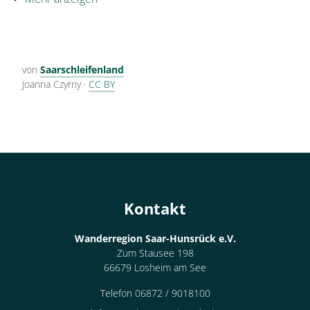
von
Saarschleifenland
Joanna Czyrny
·
CC BY
Kontakt
Wanderregion Saar-Hunsrück e.V.
Zum Stausee 198
66679 Losheim am See
Telefon 06872 / 9018100