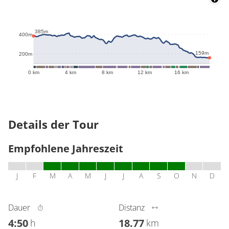
415m
385m
400m
159m
200m
0 km
4 km
8 km
12 km
16 km
Details der Tour
Empfohlene Jahreszeit
J
F
M
A
M
J
J
A
S
O
N
D
Dauer
Distanz
4:50
18.77
h
km