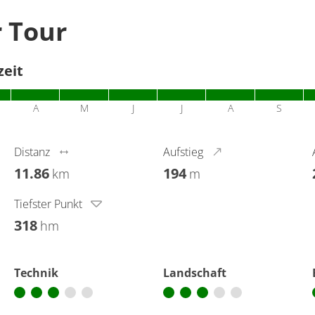
r Tour
zeit
A
M
J
J
A
S
Distanz
Aufstieg
11.86
194
km
m
Tiefster Punkt
318
hm
Technik
Landschaft