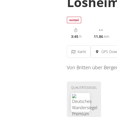
Loshei
mittel
3:45
h
11.86
km
Karte
GPS Dow
Von Britten über Berge
QUALITÄTSSIEGEL