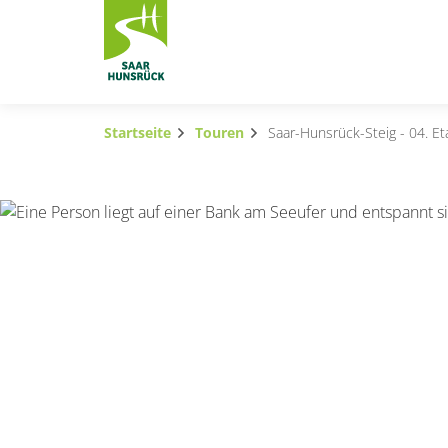
Zum Hauptinhalt springen
Startseite
Touren
Saar-Hunsrück-Steig - 04. E
Subnavigation umschalten
Subnavigation umschalten
Subnavigation umschalten
Subnavigation umschalten
Subnavigation umschalten
Subnavigation umschalten