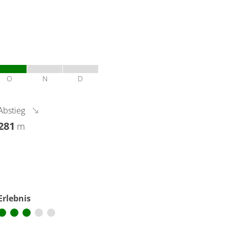
O
N
D
Abstieg
281
m
Erlebnis