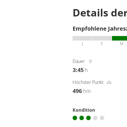
Details de
Empfohlene Jahres
J
F
M
Dauer
3:45
h
Höchster Punkt
496
hm
Kondition