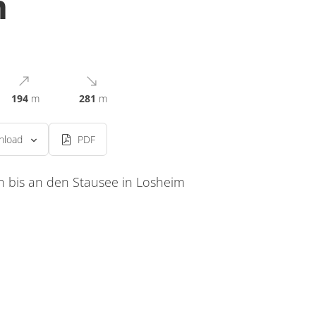
m
194
m
281
m
nload
PDF
n bis an den Stausee in Losheim