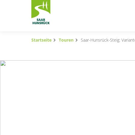
Zum Hauptinhalt springen
Startseite
Touren
Saar-Hunsrück-Steig: Variant
Subnavigation umschalten
Subnavigation umschalten
Subnavigation umschalten
Subnavigation umschalten
Subnavigation umschalten
Subnavigation umschalten