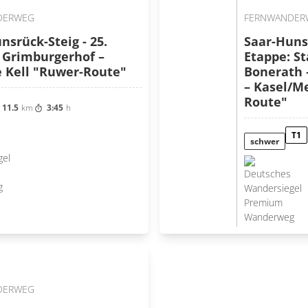
DERWEG
FERNWANDER
nsrück-Steig - 25.
Saar-Hunsr
 Grimburgerhof –
Etappe: St
 Kell "Ruwer-Route"
Bonerath 
– Kasel/M
Route"
11.5
km
3:45
h
T1
schwer
DERWEG