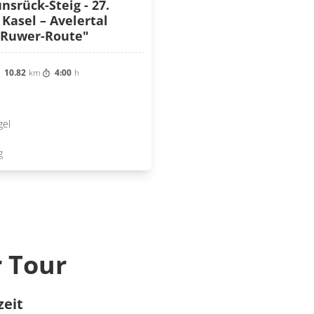
nsrück-Steig - 27.
 Kasel – Avelertal
 "Ruwer-Route"
10.82
km
4:00
h
r Tour
zeit