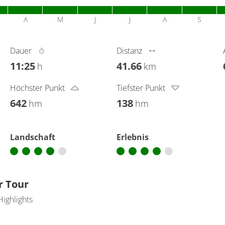
A
M
J
J
A
S
Dauer
Distanz
11:25
41.66
h
km
Höchster Punkt
Tiefster Punkt
642
138
hm
hm
Landschaft
Erlebnis
r Tour
Highlights