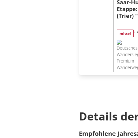
Saar-Hu
Etappe:
(Trier)
mittel
Details de
Empfohlene Jahres