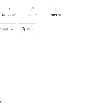
41.66
km
695
m
989
m
nload
PDF
rt