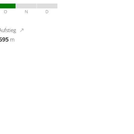
O
N
D
Aufstieg
695
m