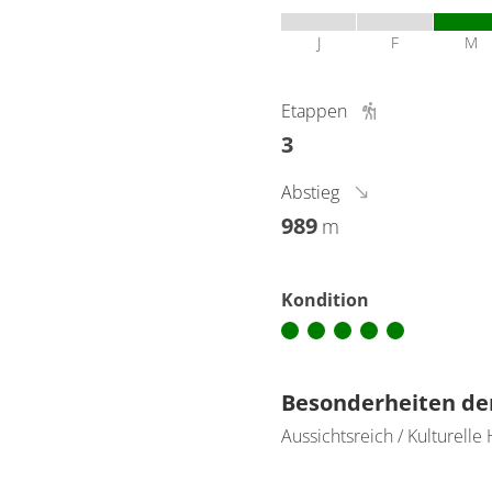
J
F
M
Etappen
3
Abstieg
989
m
Kondition
Besonderheiten de
Aussichtsreich / Kulturelle 