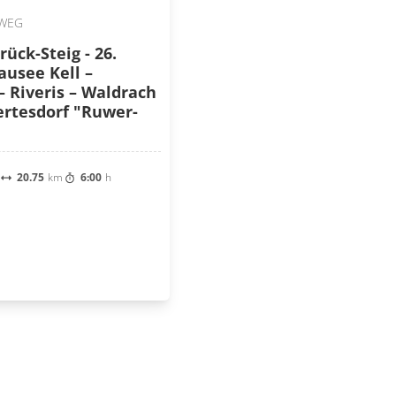
WEG
ück-Steig - 26.
ausee Kell –
– Riveris – Waldrach
ertesdorf "Ruwer-
20.75
km
6:00
h