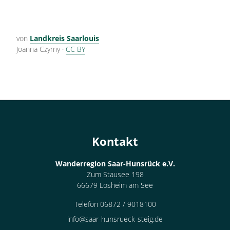
von
Landkreis Saarlouis
Joanna Czyrny
·
CC BY
Kontakt
Wanderregion Saar-Hunsrück e.V.
Zum Stausee 198
66679 Losheim am See
Telefon 06872 / 9018100
info@saar-hunsrueck-steig.de