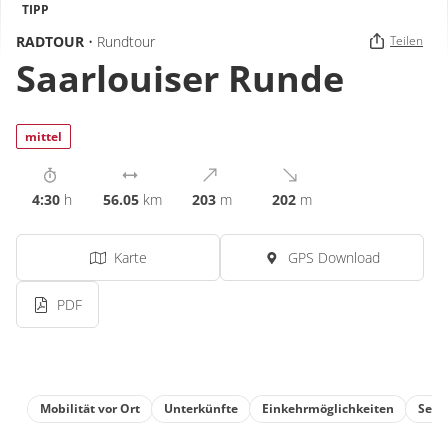
TIPP
RADTOUR
• Rundtour
Teilen
Saarlouiser Runde
mittel
4:30
h
56.05
km
203
m
202
m
Karte
GPS Download
PDF
Mobilität vor Ort
Unterkünfte
Einkehrmöglichkeiten
Sehe