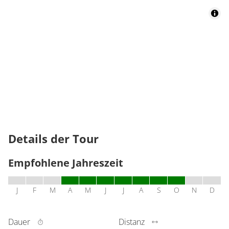
Details der Tour
Empfohlene Jahreszeit
J
F
M
A
M
J
J
A
S
O
N
D
Dauer
Distanz