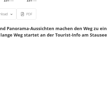
231
m
231
m
nload
PDF
und Panorama-Aussichten machen den Weg zu ein
 lange Weg startet an der Tourist-Info am Stause
 laufen