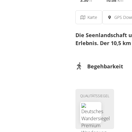
3:30
h
10.08
km
Karte
GPS Dow
Die Seenlandschaft 
Erlebnis.
Der 10,5 km
Begehbarkeit
Wegeigenschaft
Mit Kindern gut zu
QUALITÄTSSIEGEL