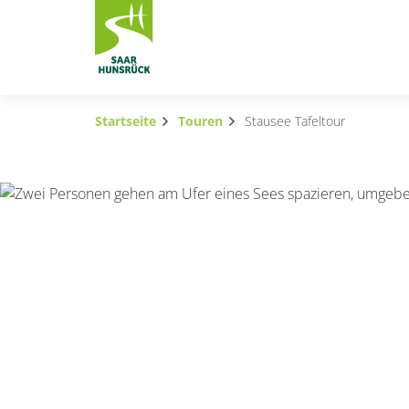
Zum Hauptinhalt springen
Startseite
Touren
Stausee Tafeltour
Subnavigation umschalten
Subnavigation umschalten
Subnavigation umschalten
Subnavigation umschalten
Subnavigation umschalten
Subnavigation umschalten