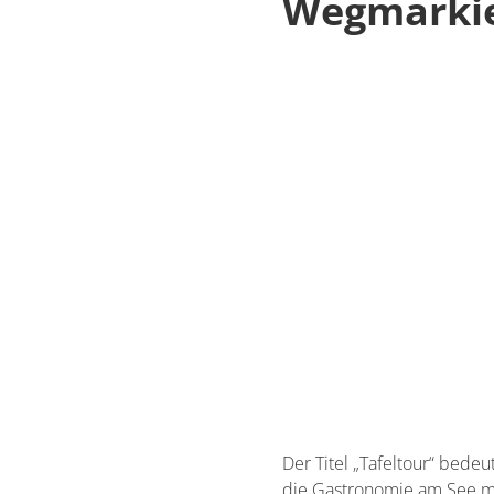
Wegmarki
Der Titel „Tafeltour“ bede
die Gastronomie am See mi