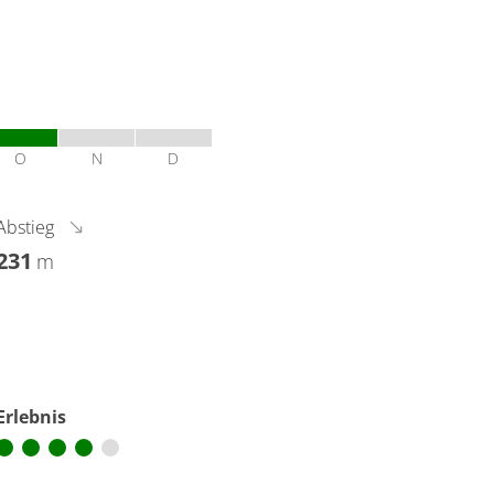
O
N
D
Abstieg
231
m
Erlebnis