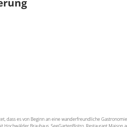
erung
utet, dass es von Beginn an eine wanderfreundliche Gastronom
t Hochwälder Brauhaus, SeeGartenBistro, Restaurant Maison a