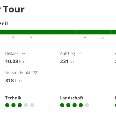
r Tour
zeit
A
M
J
J
A
S
Distanz
Aufstieg
10.08
231
km
m
Tiefster Punkt
318
hm
Technik
Landschaft