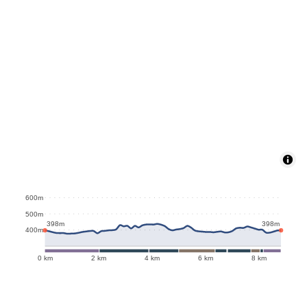
600m
500m
398m
398m
400m
0 km
2 km
4 km
6 km
8 km