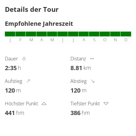
Details der Tour
Empfohlene Jahreszeit
J
F
M
A
M
J
J
A
S
O
N
D
Dauer
Distanz
2:35
8.81
h
km
Aufstieg
Abstieg
120
120
m
m
Höchster Punkt
Tiefster Punkt
441
386
hm
hm