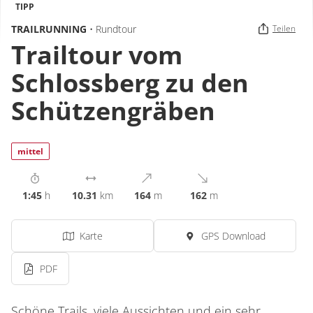
TIPP
TRAILRUNNING
• Rundtour
Teilen
Trailtour vom
Schlossberg zu den
Schützengräben
mittel
1:45
h
10.31
km
164
m
162
m
Karte
GPS Download
PDF
Schöne Trails, viele Aussichten und ein sehr