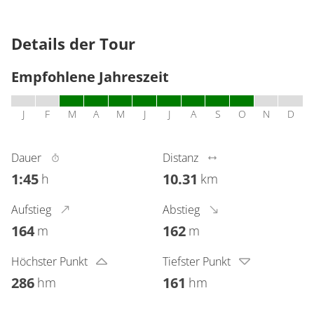
Details der Tour
Empfohlene Jahreszeit
J
F
M
A
M
J
J
A
S
O
N
D
Dauer
Distanz
1:45
10.31
h
km
Aufstieg
Abstieg
164
162
m
m
Höchster Punkt
Tiefster Punkt
286
161
hm
hm