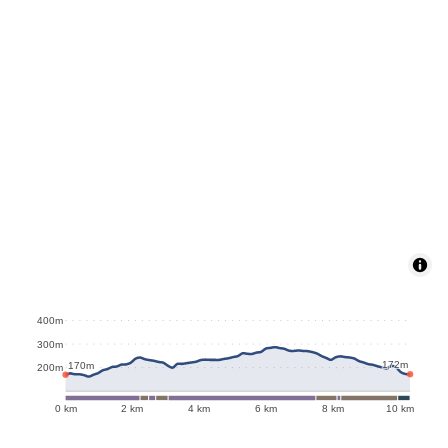
400m
287m
300m
172m
170m
200m
0 km
2 km
4 km
6 km
8 km
10 km