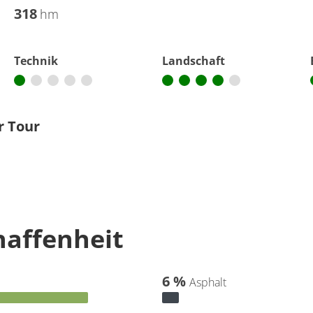
318
hm
Technik
Landschaft
r Tour
affenheit
6 %
Asphalt