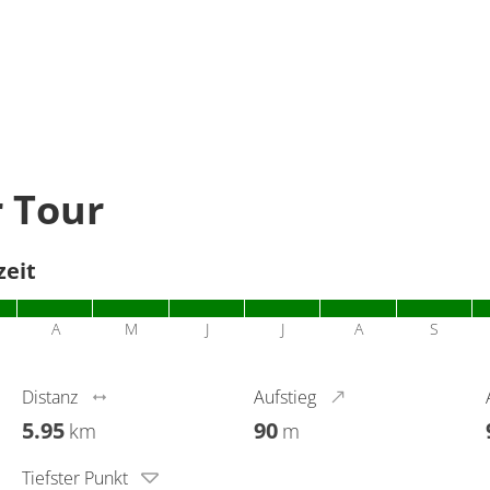
r Tour
zeit
A
M
J
J
A
S
Distanz
Aufstieg
5.95
90
km
m
Tiefster Punkt