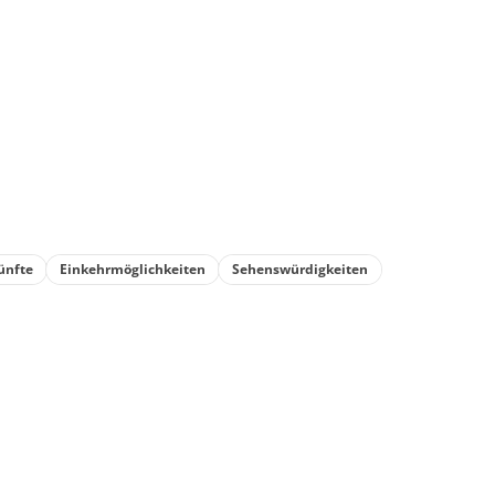
 laufen
ünfte
Einkehrmöglichkeiten
Sehenswürdigkeiten