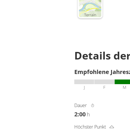
Terrain
Details de
Empfohlene Jahres
J
F
M
Dauer
2:00
h
Höchster Punkt