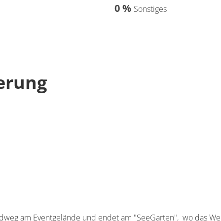
0 %
Sonstiges
erung
undweg am Eventgelände und endet am "SeeGarten", wo das W