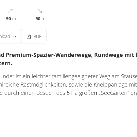
90
m
90
m
nload
PDF
nd Premium-Spazier-Wanderwege, Rundwege mit 
ern.
nde“ ist ein leichter familiengeeigneter Weg am Stause
lreiche Rastmöglichkeiten, sowie die Kneippanlage mit
e durch einen Besuch des 5 ha großen „SeeGarten“ er