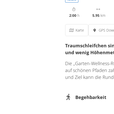
2:00
h
5.95
km
Karte
GPS Dow
Traumschleifchen si
und wenig Höhenmet
Die „Garten-Wellness-Ru
auf schönen Pfaden zah
und Ziel kann die Rund
Begehbarkeit
Wegeigenschaft