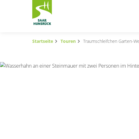
Zum Hauptinhalt springen
Startseite
Touren
Traumschleifchen Garten-We
Subnavigation umschalten
Subnavigation umschalten
Subnavigation umschalten
Subnavigation umschalten
Subnavigation umschalten
Subnavigation umschalten