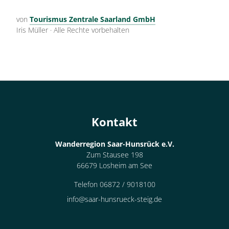
von
Tourismus Zentrale Saarland GmbH
Iris Müller
·
Alle Rechte vorbehalten
Kontakt
Wanderregion Saar-Hunsrück e.V.
Zum Stausee 198
66679 Losheim am See
Telefon 06872 / 9018100
info@saar-hunsrueck-steig.de