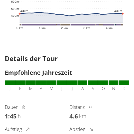
600m
500m
430m
430m
400m
0 km
1 km
2 km
3 km
4 km
Details der Tour
Empfohlene Jahreszeit
J
F
M
A
M
J
J
A
S
O
N
D
Dauer
Distanz
1:45
4.6
h
km
Aufstieg
Abstieg