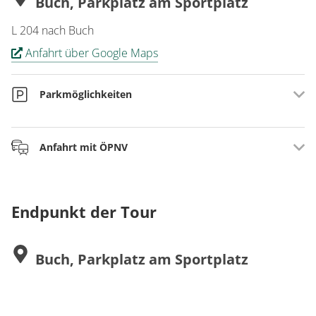
Buch, Parkplatz am Sportplatz
L 204 nach Buch
Anfahrt über Google Maps
Parkmöglichkeiten
56290 Buch, Parkplatz am Sportplatz
Anfahrt mit ÖPNV
Buslinie 620 von Simmern oder Koblenz bis Kastellaun.
Von dort mit der Buslinie 630 nach Buch.
Endpunkt der Tour
www.vrminfo.de
Buch, Parkplatz am Sportplatz