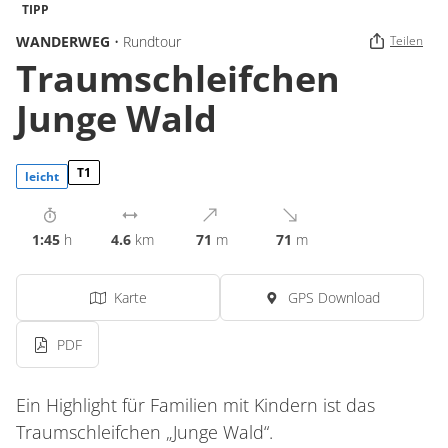
TIPP
WANDERWEG
• Rundtour
Teilen
Traumschleifchen
Junge Wald
T1
leicht
1:45
h
4.6
km
71
m
71
m
Karte
GPS Download
PDF
Ein Highlight für Familien mit Kindern ist das
Traumschleifchen „Junge Wald“.