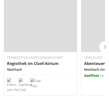
FEINKOST/DELIKATESSENGESCHÄFT
SPIELPLATZ
Regiothek im Cloef-Atrium
Abenteuerwa
Mettlach
Mettlach-Orsc
Geöffnet
bis 1