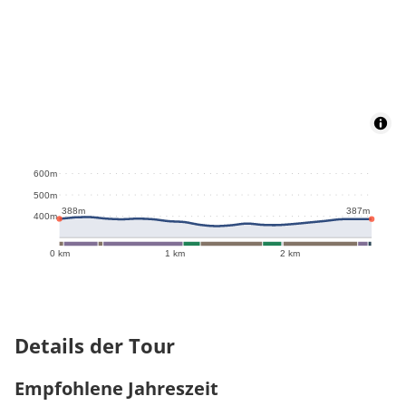
600m
500m
388m
387m
400m
0 km
1 km
2 km
Details der Tour
Empfohlene Jahreszeit