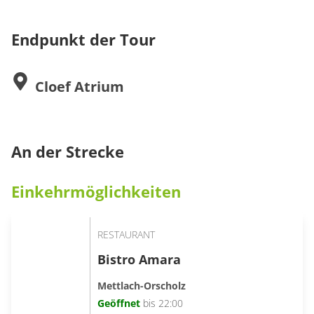
Mit Bahn bis Merzig, weiter mit Bus 155 oder 210 bis
Orscholz Post oder Reha-Klinik.
Endpunkt der Tour
www.saarfahrplan.de
Cloef Atrium
An der Strecke
Einkehrmöglichkeiten
RESTAURANT
Bistro Amara
Mettlach-Orscholz
Geöffnet
bis 22:00