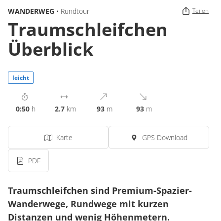
WANDERWEG
• Rundtour
Teilen
Traumschleifchen
Überblick
leicht
0:50
h
2.7
km
93
m
93
m
Karte
GPS Download
PDF
Traumschleifchen sind Premium-Spazier-
Wanderwege, Rundwege mit kurzen
Distanzen und wenig Höhenmetern.