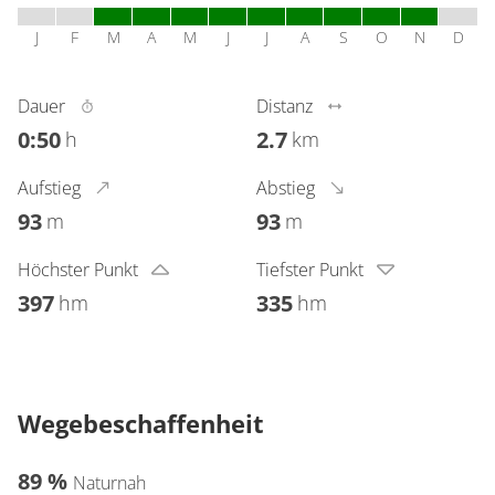
J
F
M
A
M
J
J
A
S
O
N
D
Dauer
Distanz
0:50
2.7
h
km
Aufstieg
Abstieg
93
93
m
m
Höchster Punkt
Tiefster Punkt
397
335
hm
hm
Wegebeschaffenheit
89 %
Naturnah