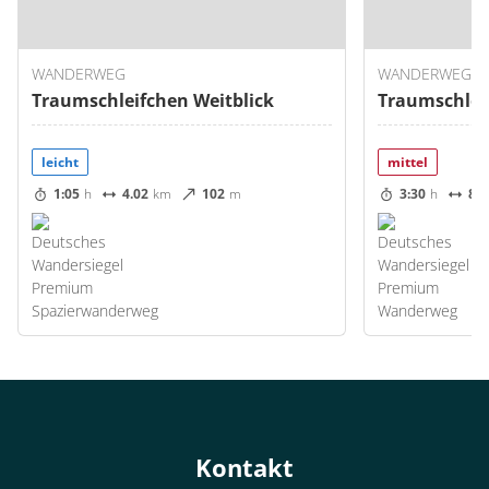
WANDERWEG
WANDERWEG
Traumschleifchen Weitblick
Traumschleif
leicht
mittel
1:05
h
4.02
km
102
m
3:30
h
8.0
Kontakt