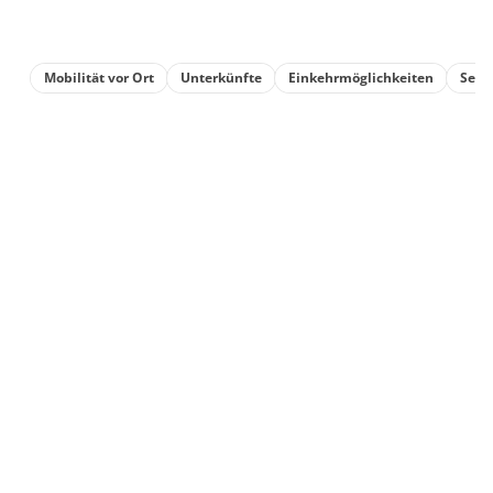
Mobilität vor Ort
Unterkünfte
Einkehrmöglichkeiten
Sehe