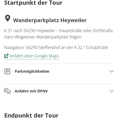
Startpunkt der Tour
Wanderparkplatz Heyweiler
K 31 nach 56290 Heyweiler - Hauptstraße oder Dorfstraße,
dann Wegweiser Wanderparkplatz folgen
Navigation: 56290 Steffenshof an der K 32 / Schutzhütte
Anfahrt über Google Maps
Parkmöglichkeiten
Wanderparkplatz in 56290 Heyweiler Haupt- oder
Anfahrt mit ÖPNV
Dorfstraße
Wanderparkplatz an der K 34 bei 56290 Steffenshof
Kastellaun-Heyweiler:
Buslinien 615 + 638 (Umstieg in Emmelshausen, Bahnhof
Endpunkt der Tour
Bussteig B, Montag-Freitag, 2x am Tag)