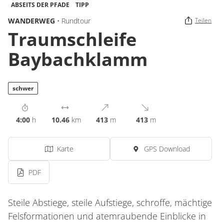
ABSEITS DER PFADE
TIPP
WANDERWEG
• Rundtour
Teilen
Traumschleife
Baybachklamm
schwer
4:00
h
10.46
km
413
m
413
m
Karte
GPS Download
PDF
Steile Abstiege, steile Aufstiege, schroffe, mächtige
Felsformationen und atemraubende Einblicke in