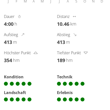
J
F
M
A
M
J
J
A
S
O
N
D
Dauer
Distanz
4:00
10.46
h
km
Aufstieg
Abstieg
413
413
m
m
Höchster Punkt
Tiefster Punkt
354
189
hm
hm
Kondition
Technik
Landschaft
Erlebnis