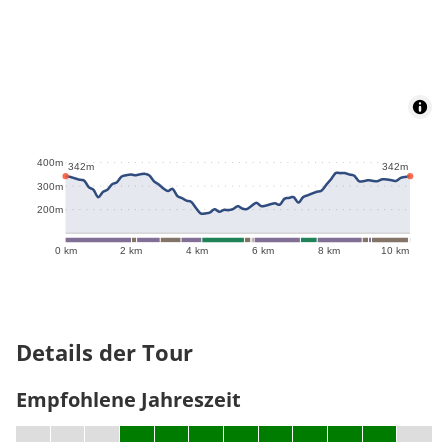
400m
342m
342m
300m
200m
0 km
2 km
4 km
6 km
8 km
10 km
Details der Tour
Empfohlene Jahreszeit