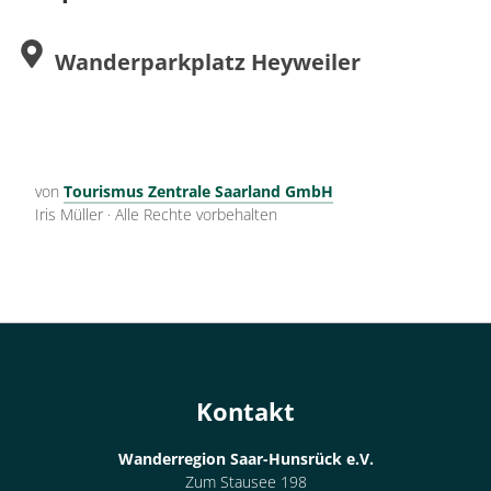
Buslinien 650 + 636 (Umstieg in Beltheim, Montag- Freitag,
mehrmals täglich)
Wanderparkplatz Heyweiler
Buslinie 636 (Montag-Freitag, 2x am Tag)
Infos auf:
www.vrminfo.de
von
Tourismus Zentrale Saarland GmbH
Iris Müller
·
Alle Rechte vorbehalten
Kontakt
Wanderregion Saar-Hunsrück e.V.
Zum Stausee 198