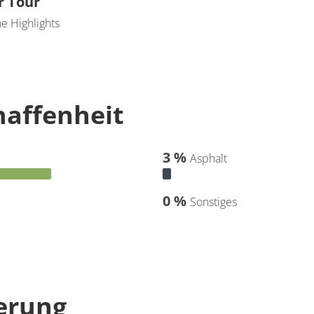
r Tour
e Highlights
affenheit
3 %
Asphalt
0 %
Sonstiges
erung