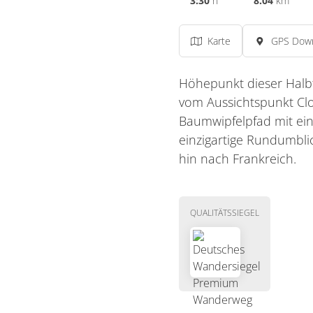
3:30
h
8.04
km
Karte
GPS Dow
Höhepunkt dieser Halbta
vom Aussichtspunkt Cloe
Baumwipfelpfad mit ei
einzigartige Rundumbli
hin nach Frankreich.
QUALITÄTSSIEGEL