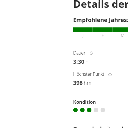
Details de
Empfohlene Jahres
J
F
M
Dauer
3:30
h
Höchster Punkt
398
hm
Kondition