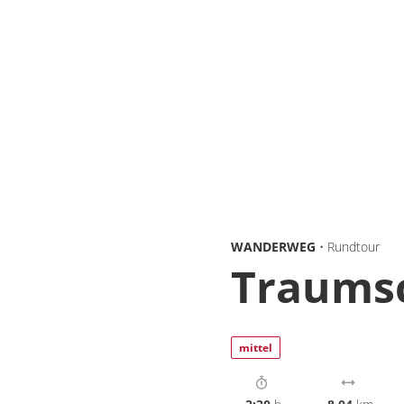
WANDERWEG
• Rundtour
Traumsc
mittel