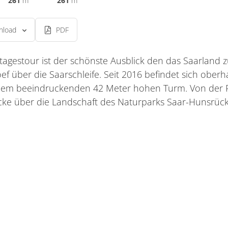
261
m
261
m
nload
PDF
gestour ist der schönste Ausblick den das Saarland zu
f über die Saarschleife. Seit 2016 befindet sich oberha
nem beeindruckenden 42 Meter hohen Turm. Von der Pl
cke über die Landschaft des Naturparks Saar-Hunsrück, 