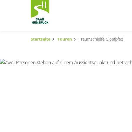
Zum Hauptinhalt springen
Startseite
Touren
Traumschleife Cloefpfad
Subnavigation umschalten
Subnavigation umschalten
Subnavigation umschalten
Subnavigation umschalten
Subnavigation umschalten
Subnavigation umschalten