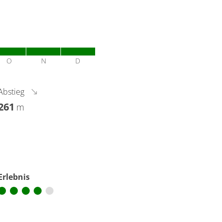
O
N
D
Abstieg
261
m
Erlebnis