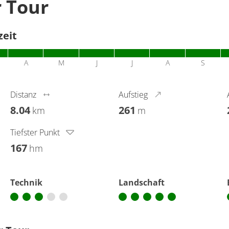
r Tour
zeit
A
M
J
J
A
S
Distanz
Aufstieg
8.04
261
km
m
Tiefster Punkt
167
hm
Technik
Landschaft