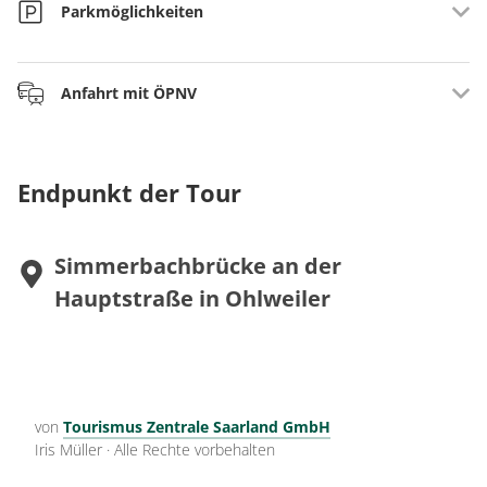
Parkmöglichkeiten
Zuwegung: Hotel Bergschlößchen, Simmern
Anfahrt mit ÖPNV
Traumschleife: Ortsmitte Ohlweiler, Am Friedhof
Buslinie Linien 604: Simmern - Ravengiersburg
Montag bis Freitag, 5 x täglich
Endpunkt der Tour
Bushaltestelle: Ravengiersburg, Hunsrückdom
und RegioBus 660: Flughafen Hahn – Büchenbeuren –
Simmerbachbrücke an der
Sohren – Kirchberg – Simmern
Hauptstraße in Ohlweiler
Montag bis Sonntag, mehrmals täglich
Bushaltstelle: Ohlweiler, Bundesstraße
Infos auf:
www.vrminfo.de
oder
https://www.vrminfo.de/fahrplan/fahrplantabellen/fahrpla
von
Tourismus Zentrale Saarland GmbH
ene-nach-region/rhein-hunsrueck-kreis/
Iris Müller
·
Alle Rechte vorbehalten