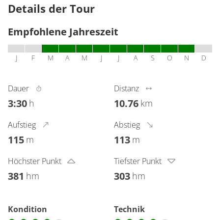
Details der Tour
Empfohlene Jahreszeit
J
F
M
A
M
J
J
A
S
O
N
D
Dauer
Distanz
3:30
10.76
h
km
Aufstieg
Abstieg
115
113
m
m
Höchster Punkt
Tiefster Punkt
381
303
hm
hm
Kondition
Technik