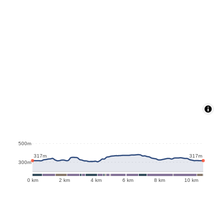
500m
317m
317m
300m
0 km
2 km
4 km
6 km
8 km
10 km