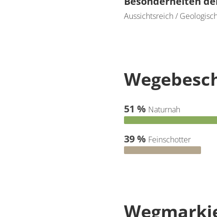
Besonderheiten de
Aussichtsreich / Geologische
Wegebesch
51 %
Naturnah
39 %
Feinschotter
Wegmarki