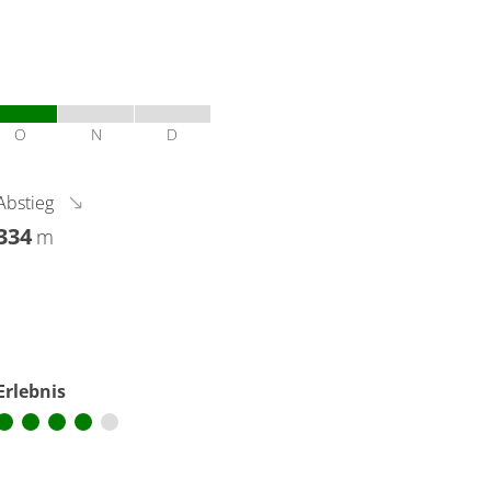
O
N
D
Abstieg
334
m
Erlebnis