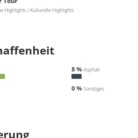
r Tour
 Highlights / Kulturelle Highlights
affenheit
8 %
Asphalt
0 %
Sonstiges
erung