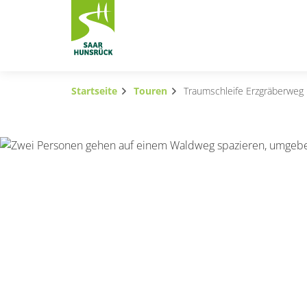
Zum Hauptinhalt springen
Startseite
Touren
Traumschleife Erzgräberweg
Subnavigation umschalten
Subnavigation umschalten
Subnavigation umschalten
Subnavigation umschalten
Subnavigation umschalten
Subnavigation umschalten