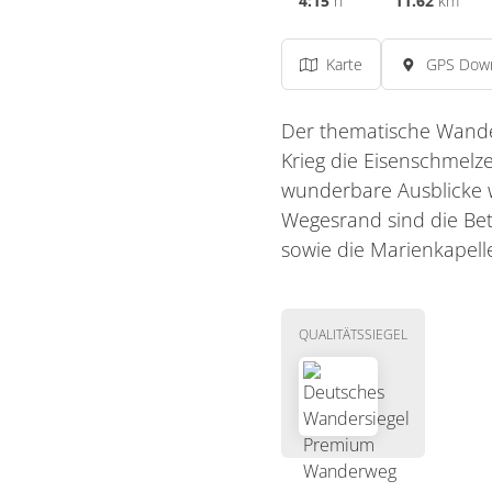
4:15
h
11.62
km
Karte
GPS Dow
Der thematische Wande
Krieg die Eisenschmelze
wunderbare Ausblicke w
Wegesrand sind die Bet
sowie die Marienkapell
QUALITÄTSSIEGEL