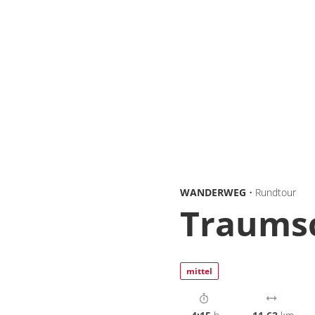
WANDERWEG
• Rundtour
Traumsc
mittel