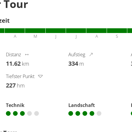
r Tour
zeit
A
M
J
J
A
S
Distanz
Aufstieg
11.62
334
km
m
Tiefster Punkt
227
hm
Technik
Landschaft