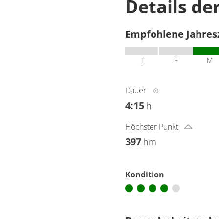
Details de
Empfohlene Jahres
J
F
M
Dauer
4:15
h
Höchster Punkt
397
hm
Kondition