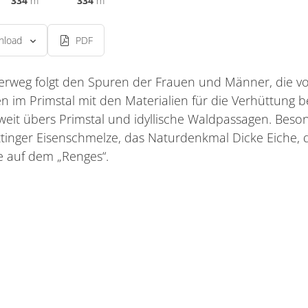
334
m
334
m
nload
PDF
rweg folgt den Spuren der Frauen und Männer, die vo
n im Primstal mit den Materialien für die Verhüttung bel
eit übers Primstal und idyllische Waldpassagen. Bes
tinger Eisenschmelze, das Naturdenkmal Dicke Eiche, di
e auf dem „Renges“.