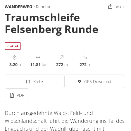
WANDERWEG
• Rundtour
Teilen
Traumschleife
Felsenberg Runde
mittel
3:20
h
11.81
km
272
m
272
m
Karte
GPS Download
PDF
Durch ausgedehnte Wald-, Feld- und
Wiesenlandschaft führt die Wanderung ins Tal des
Engbachs und der Wadrill, überrascht mit