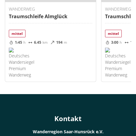
WANDERWEG
WANDERWEG
Traumschleife Almglück
Traumschlei
mittel
mittel
1:45
h
6.45
km
194
m
3:00
h
10.
Kontakt
Wanderregion Saar-Hunsrück e.V.