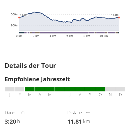
543m
500m
443m
443m
300m
0 km
2 km
4 km
6 km
8 km
10 km
Details der Tour
Empfohlene Jahreszeit
J
F
M
A
M
J
J
A
S
O
N
D
Dauer
Distanz
3:20
11.81
h
km