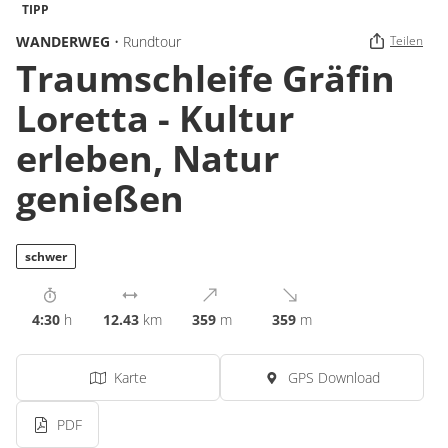
TIPP
WANDERWEG
• Rundtour
Teilen
Traumschleife Gräfin
Loretta - Kultur
erleben, Natur
genießen
schwer
4:30
h
12.43
km
359
m
359
m
Karte
GPS Download
PDF