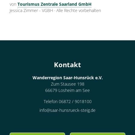
Wander-Einstieg in Frauenberg:
von
Tourismus Zentrale Saarland GmbH
Jessica Zimmer - VGBH
·
Alle Rechte vorbehalten
Rufbus (06131-4948455, Voranmeldung bis 2 h vor
Fahrtbeginn) bis/ab Frauenberg Mitte
Alle Fahrplaninfos finden Sie in der RNN-Fahrplanauskunft
unter
www.rnn.info
– Fahrkartentipps: Single- oder
Gruppen-Tageskarte!
Routenplaner der Deutschen Bahn
Kontakt
Wanderregion Saar-Hunsrück e.V.
Zum Stausee 198
66679 Losheim am See
Telefon 06872 / 9018100
info@saar-hunsrueck-steig.de