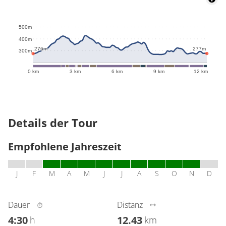
500m
426m
400m
277m
276m
300m
0 km
3 km
6 km
9 km
12 km
Details der Tour
Empfohlene Jahreszeit
J
F
M
A
M
J
J
A
S
O
N
D
Dauer
Distanz
4:30
12.43
h
km