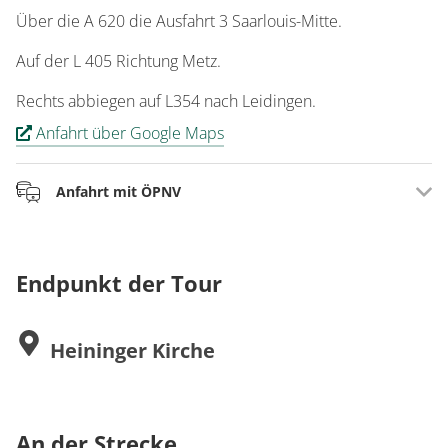
Über die A 620 die Ausfahrt 3 Saarlouis-Mitte.
Auf der L 405 Richtung Metz.
Rechts abbiegen auf L354 nach Leidingen.
Anfahrt über Google Maps
Anfahrt mit ÖPNV
Mit dem Zug bis Saarlouis Hauptbahnhof.
Endpunkt der Tour
Weiter mit dem Bus Linie 401 bis Hallenbad Saarlouis.
1 min Fußweg. Mit dem Bus Linie 422 bis Brunnen,
Heininger Kirche
Leidingen Wallerfangen.
Ca. 5 Min Fußweg bis Rue de la Frontière Leiding.
www.saarfahrplan.de
An der Strecke