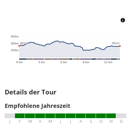
400m
261m
261m
300m
200m
0 km
3 km
6 km
9 km
12 km
Details der Tour
Empfohlene Jahreszeit
J
F
M
A
M
J
J
A
S
O
N
D