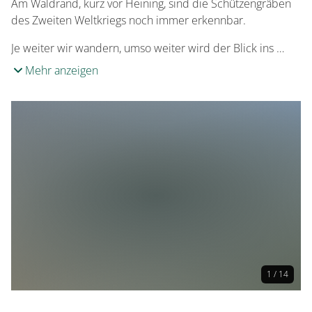
Am Waldrand, kurz vor Heining, sind die Schützengräben
des Zweiten Weltkriegs noch immer erkennbar.
Je weiter wir wandern, umso weiter wird der Blick ins …
Mehr anzeigen
1 / 14