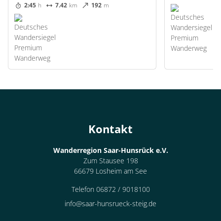
2:45
h
7.42
km
192
m
Kontakt
Wanderregion Saar-Hunsrück e.V.
Zum Stausee 198
66679 Losheim am See
Telefon 06872 / 9018100
info@saar-hunsrueck-steig.de