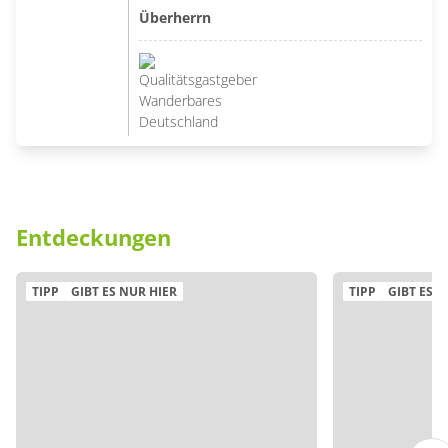
Überherrn
Entdeckungen
TIPP
GIBT ES NUR HIER
TIPP
GIBT ES N