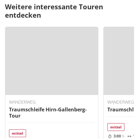
Weitere interessante Touren
entdecken
WANDERWEG
WANDERWEG
Traumschleife Hirn-Gallenberg-
Traumschleif
Tour
mittel
mittel
3:00
h
10.