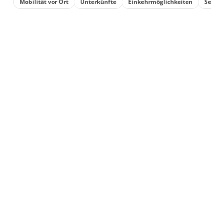
Mobilität vor Ort
Unterkünfte
Einkehrmöglichkeiten
Sehe