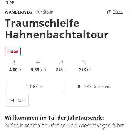
TIPP
WANDERWEG
• Rundtour
Teilen
Traumschleife
Hahnenbachtaltour
mittel
4:00
h
9.59
km
218
m
218
m
Karte
GPS Download
PDF
Willkommen im Tal der Jahrtausende:
Auf teils schmalen Pfaden und Wiesenwegen führt