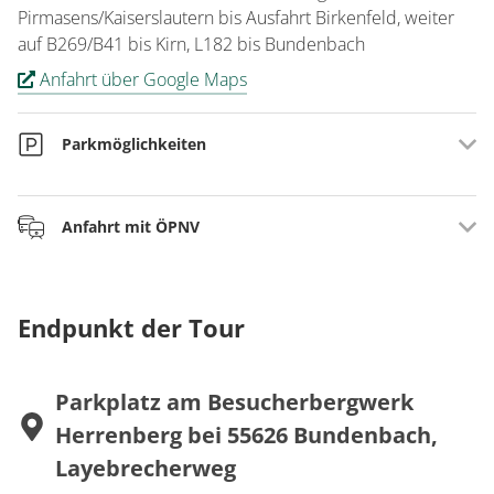
Pirmasens/Kaiserslautern bis Ausfahrt Birkenfeld, weiter
auf B269/B41 bis Kirn, L182 bis Bundenbach
Anfahrt über Google Maps
Parkmöglichkeiten
Parkplatz Besucherbergwerk Herrenberg bei
Anfahrt mit ÖPNV
Bundenbach, Layebrecherweg, Freizeitanlage
Wachholderheide bei Woppenroth, Wanderparkplatz
Schneppenbach
Mit dem Zug (RE 3/RB 33/ RB34 - Saarbrücken -
Neubrücke/Baumholder - Idar-Oberstein - Bad Kreuznach
Endpunkt der Tour
- Mainz (-Frankfurt)) bis Bahnhof Kirn. Weiter mit Buslinie
860 nach Bundenbach bzw. nach Rudolfshaus.
Tagesaktueller Fahrplan unter www.rnn.info
Parkplatz am Besucherbergwerk
Herrenberg bei 55626 Bundenbach,
Layebrecherweg