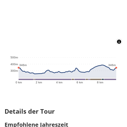
500m
400m
346m
346m
300m
0 km
2 km
4 km
6 km
8 km
Details der Tour
Empfohlene Jahreszeit