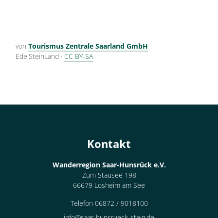
von
Tourismus Zentrale Saarland GmbH
EdelSteinLand
·
CC BY-SA
Kontakt
Wanderregion Saar-Hunsrück e.V.
Zum Stausee 198
66679 Losheim am See
Telefon 06872 / 9018100
info@saar-hunsrueck-steig.de