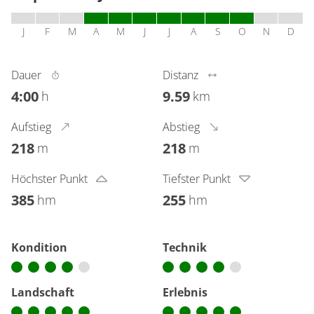
J
F
M
A
M
J
J
A
S
O
N
D
Dauer
Distanz
4:00
9.59
h
km
Aufstieg
Abstieg
218
218
m
m
Höchster Punkt
Tiefster Punkt
385
255
hm
hm
Kondition
Technik
Landschaft
Erlebnis