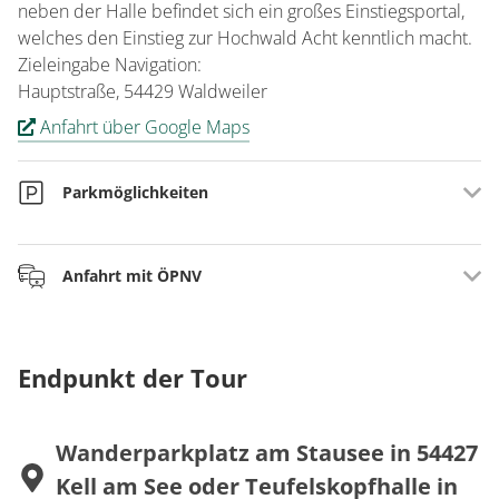
neben der Halle befindet sich ein großes Einstiegsportal,
welches den Einstieg zur Hochwald Acht kenntlich macht.
Zieleingabe Navigation:
Hauptstraße, 54429 Waldweiler
Anfahrt über Google Maps
Parkmöglichkeiten
Wanderparkplatz am Stausee in 54427 Kell am See
Anfahrt mit ÖPNV
oder
Parkplatz an der Teufelskopfhalle in 54429 Waldweiler
Anreise mit dem Bus, aktueller Fahrplan siehe:
www.vrt-
info.de
Endpunkt der Tour
Wanderparkplatz am Stausee in 54427
Kell am See oder Teufelskopfhalle in