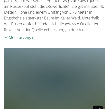
parallel zum Wasserlauf. Auf dem Weg zur Ruwerquelle
am Rösterkopf steht die „Ruwerfichte“. Sie gilt mit über 40
Metern Höhe und einem Umfang von 3,70 Meter in
Brusthöhe als stärkster Baum im Keller Wald. Unterhalb
des Rösterkopfes befindet sich die gefasste Quelle der
Ruwer. Von der Quelle geht es bergab durch das …
Mehr anzeigen
1 / 6