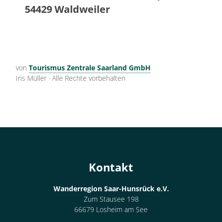
54429 Waldweiler
von
Tourismus Zentrale Saarland GmbH
Iris Müller
·
Alle Rechte vorbehalten
Kontakt
Wanderregion Saar-Hunsrück e.V.
Zum Stausee 198
66679 Losheim am See