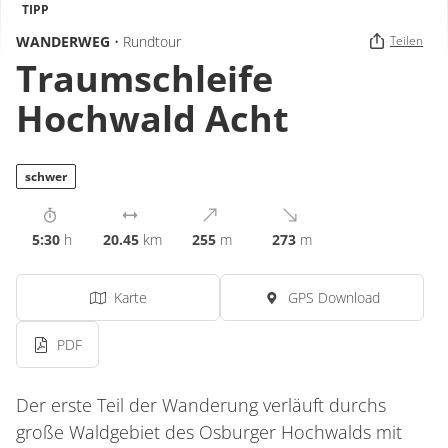
TIPP
WANDERWEG
• Rundtour
Teilen
Traumschleife
Hochwald Acht
schwer
5:30
h
20.45
km
255
m
273
m
Karte
GPS Download
PDF
Der erste Teil der Wanderung verläuft durchs
große Waldgebiet des Osburger Hochwalds mit