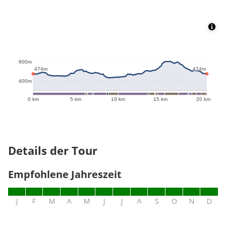
604m
600m
474m
474m
400m
0 km
5 km
10 km
15 km
20 km
Details der Tour
Empfohlene Jahreszeit
J
F
M
A
M
J
J
A
S
O
N
D