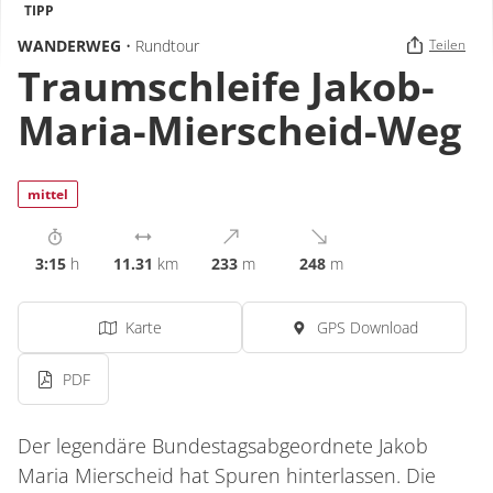
TIPP
WANDERWEG
• Rundtour
Teilen
Traumschleife Jakob-
Maria-Mierscheid-Weg
mittel
3:15
h
11.31
km
233
m
248
m
Karte
GPS Download
PDF
Der legendäre Bundestagsabgeordnete Jakob
Maria Mierscheid hat Spuren hinterlassen. Die