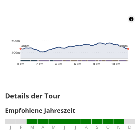
566m
600m
466m
466m
400m
0 km
2 km
4 km
6 km
8 km
10 km
Details der Tour
Empfohlene Jahreszeit
J
F
M
A
M
J
J
A
S
O
N
D