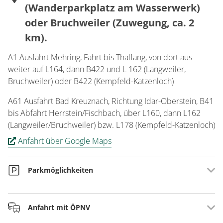
(Wanderparkplatz am Wasserwerk)
oder Bruchweiler (Zuwegung, ca. 2
km).
A1 Ausfahrt Mehring, Fahrt bis Thalfang, von dort aus
weiter auf L164, dann B422 und L 162 (Langweiler,
Bruchweiler) oder B422 (Kempfeld-Katzenloch)
A61 Ausfahrt Bad Kreuznach, Richtung Idar-Oberstein, B41
bis Abfahrt Herrstein/Fischbach, über L160, dann L162
(Langweiler/Bruchweiler) bzw. L178 (Kempfeld-Katzenloch)
Anfahrt über Google Maps
Parkmöglichkeiten
Parkplätze sind an den Einstiegspunkten vorhanden:
Anfahrt mit ÖPNV
Eingangsportal in Langweiler, in Nähe des Parkplatzes des
Klosterhotels Marienhöh (für Navigation: Marienhöh, 55758