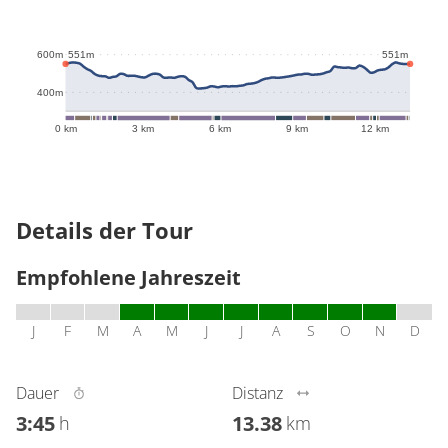
551m
551m
600m
400m
0 km
3 km
6 km
9 km
12 km
Details der Tour
Empfohlene Jahreszeit
J
F
M
A
M
J
J
A
S
O
N
D
Dauer
Distanz
3:45
13.38
h
km