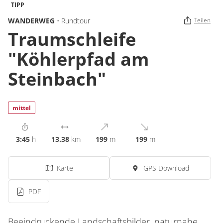
TIPP
WANDERWEG
• Rundtour
Teilen
Traumschleife
"Köhlerpfad am
Steinbach"
mittel
3:45
h
13.38
km
199
m
199
m
Karte
GPS Download
PDF
Beeindruckende Landschaftsbilder, naturnahe