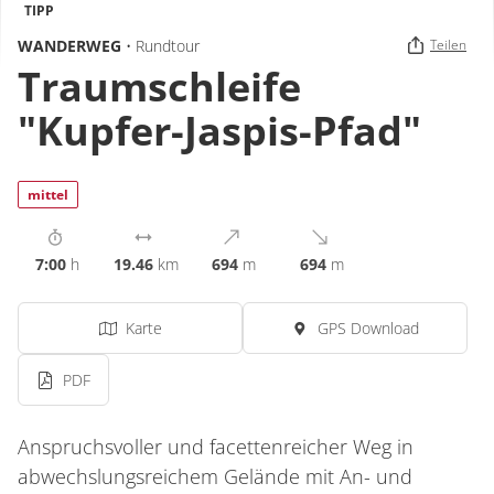
TIPP
WANDERWEG
• Rundtour
Teilen
Traumschleife
"Kupfer-Jaspis-Pfad"
mittel
7:00
h
19.46
km
694
m
694
m
Karte
GPS Download
PDF
Anspruchsvoller und facettenreicher Weg in
abwechslungsreichem Gelände mit An- und