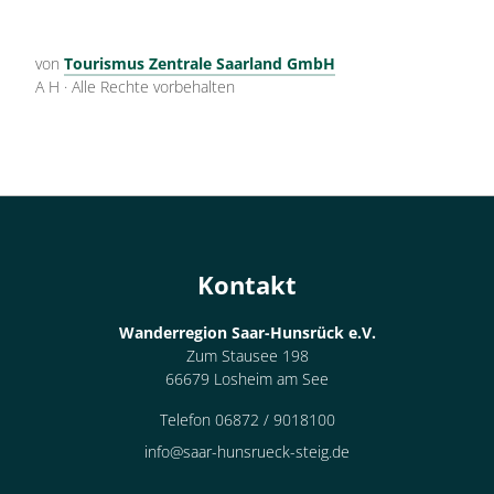
von
Tourismus Zentrale Saarland GmbH
A H
·
Alle Rechte vorbehalten
Kontakt
Wanderregion Saar-Hunsrück e.V.
Zum Stausee 198
66679 Losheim am See
Telefon 06872 / 9018100
info@saar-hunsrueck-steig.de