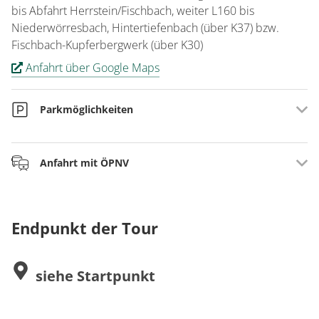
bis Abfahrt Herrstein/Fischbach, weiter L160 bis
Niederwörresbach, Hintertiefenbach (über K37) bzw.
Fischbach-Kupferbergwerk (über K30)
Anfahrt über Google Maps
Parkmöglichkeiten
Niederwörresbac
h: Mühlenweg, 55758
Anfahrt mit ÖPNV
Niederwörresbach
Hintertiefenbach
: Hauptstraße 47, 55743
Hintertiefenbach
Ab Regionalbahnhof Fischbach-Weierbach: Rufbus 899 bis
Fischbach:
Parkplatz Kupferbergwerk, 55743 Fischbach
nach Niederwörresbach oder Kupferbergwerk Fischbach
Endpunkt der Tour
Ab Bahnhof Idar-Oberstein: Rufbus 856 bis nach
Hintertiefenbach
siehe Startpunkt
Aktuelle Fahrpläne unter
www.rnn.info