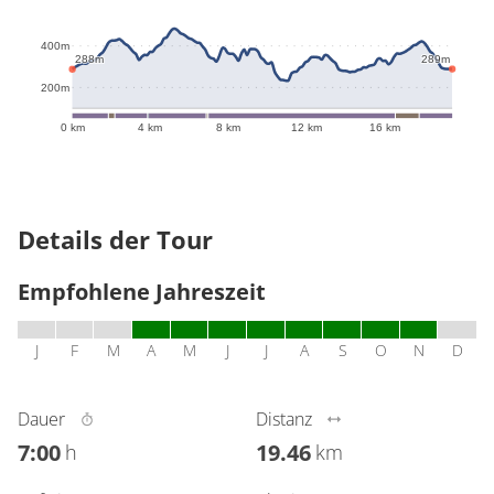
483m
400m
289m
288m
200m
0 km
4 km
8 km
12 km
16 km
Details der Tour
Empfohlene Jahreszeit
J
F
M
A
M
J
J
A
S
O
N
D
Dauer
Distanz
7:00
19.46
h
km