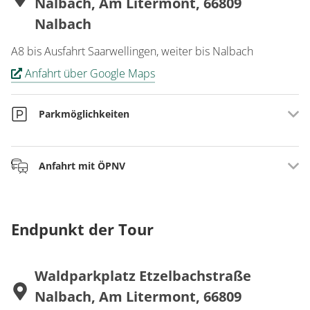
Nalbach, Am Litermont, 66809
Nalbach
A8 bis Ausfahrt Saarwellingen, weiter bis Nalbach
Anfahrt über Google Maps
Parkmöglichkeiten
Am Waldparkplatz am Ende der Etzelbachstraße, Nalbach
Anfahrt mit ÖPNV
Mit Bahn bis Saarlouis oder Dillingen, weiter mit Bus 401,
403 oder 466 bis Nalbach Kirche oder Piesbach Kirche,
Endpunkt der Tour
von dort ca. 30 Min Fußweg.
www.saarfahrplan.de
Waldparkplatz Etzelbachstraße
Nalbach, Am Litermont, 66809