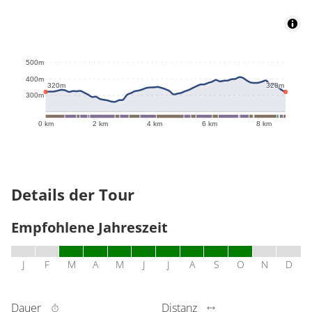
500m
400m
320m
320m
300m
0 km
2 km
4 km
6 km
8 km
Details der Tour
Empfohlene Jahreszeit
J
F
M
A
M
J
J
A
S
O
N
D
Dauer
Distanz