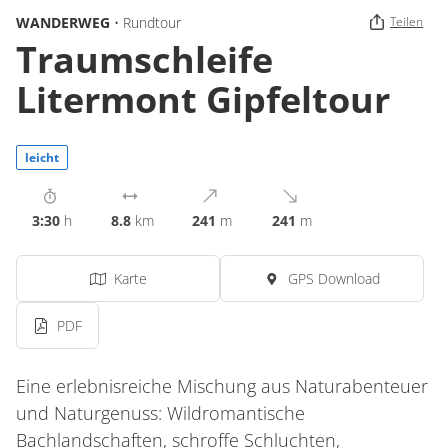
WANDERWEG
• Rundtour
Teilen
Traumschleife
Litermont Gipfeltour
leicht
3:30
h
8.8
km
241
m
241
m
Karte
GPS Download
PDF
Eine erlebnisreiche Mischung aus Naturabenteuer
und Naturgenuss: Wildromantische
Bachlandschaften, schroffe Schluchten,