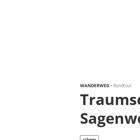
WANDERWEG
• Rundtour
Traumsc
Sagenw
schwer