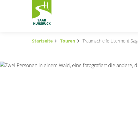
Zum Hauptinhalt springen
Startseite
Touren
Traumschleife Litermont Sa
Subnavigation umschalten
Subnavigation umschalten
Subnavigation umschalten
Subnavigation umschalten
Subnavigation umschalten
Subnavigation umschalten