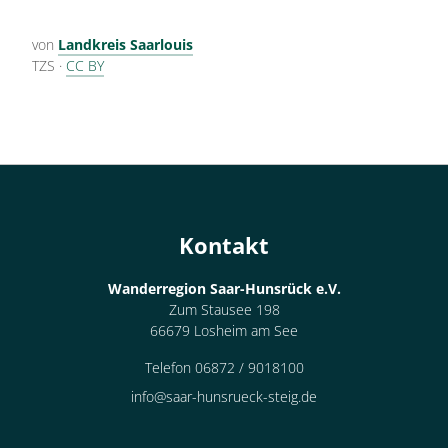
von
Landkreis Saarlouis
TZS
·
CC BY
Kontakt
Wanderregion Saar-Hunsrück e.V.
Zum Stausee 198
66679 Losheim am See
Telefon 06872 / 9018100
info@saar-hunsrueck-steig.de