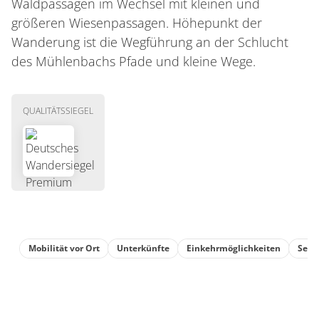
Waldpassagen im Wechsel mit kleinen und
größeren Wiesenpassagen. Höhepunkt der
Wanderung ist die Wegführung an der Schlucht
des Mühlenbachs Pfade und kleine Wege.
QUALITÄTSSIEGEL
Mobilität vor Ort
Unterkünfte
Einkehrmöglichkeiten
Sehe