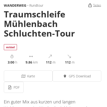
WANDERWEG
• Rundtour
Teilen
Traumschleife
Mühlenbach
Schluchten-Tour
mittel
3:00
h
9.86
km
112
m
112
m
Karte
GPS Download
PDF
Ein guter Mix aus kurzen und langen