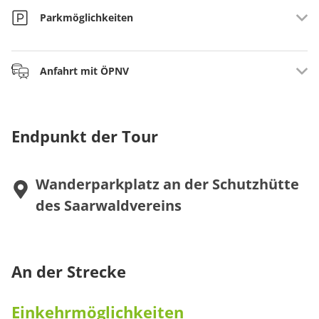
Parkmöglichkeiten
Wanderparkplatz an der Schutzhütte des Saarwaldvereins
Anfahrt mit ÖPNV
von Saarwellingen
Bahn bis Saarlouis, weiter mit Bus 463 bis Saarwellingen
Haus Nr 50, Saarwellingen , ca. 30 Min. Fußweg.
Endpunkt der Tour
www.saarfahrplan.de
Wanderparkplatz an der Schutzhütte
des Saarwaldvereins
An der Strecke
Einkehrmöglichkeiten