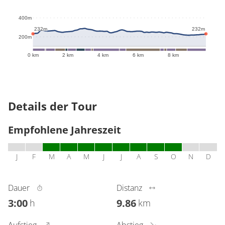
400m
232m
232m
200m
0 km
2 km
4 km
6 km
8 km
Details der Tour
Empfohlene Jahreszeit
J
F
M
A
M
J
J
A
S
O
N
D
Dauer
Distanz
3:00
9.86
h
km
Aufstieg
Abstieg