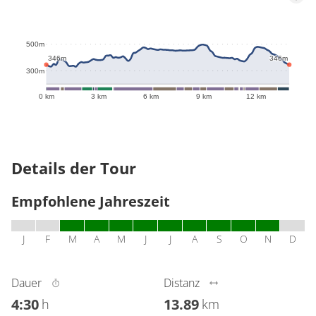
497m
500m
346m
346m
300m
0 km
3 km
6 km
9 km
12 km
Details der Tour
Empfohlene Jahreszeit
J
F
M
A
M
J
J
A
S
O
N
D
Dauer
Distanz
4:30
13.89
h
km