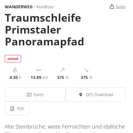
WANDERWEG
• Rundtour
Teilen
Traumschleife
Primstaler
Panoramapfad
mittel
4:30
h
13.89
km
375
m
375
m
Karte
GPS Download
PDF
Alte Steinbrüche, weite Fernsichten und idyllische