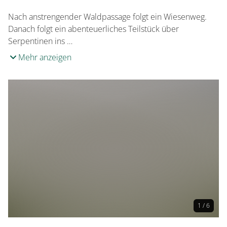
Nach anstrengender Waldpassage folgt ein Wiesenweg.
Danach folgt ein abenteuerliches Teilstück über
Serpentinen ins …
Mehr anzeigen
1 / 6