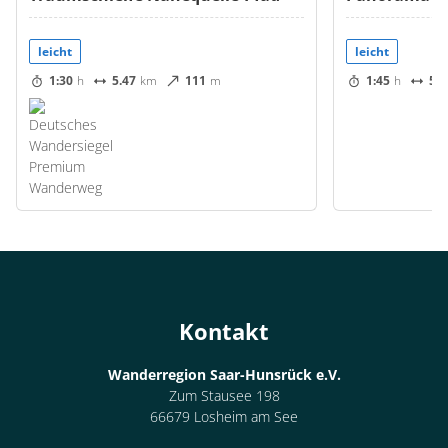
leicht
leicht
1:30
h
5.47
km
111
m
1:45
h
5.0
Kontakt
Wanderregion Saar-Hunsrück e.V.
Zum Stausee 198
66679 Losheim am See