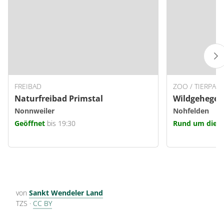
FREIBAD
ZOO / TIERPARK
Naturfreibad Primstal
Wildgehege 
Nonnweiler
Nohfelden
Geöffnet
bis 19:30
Rund um die U
von
Sankt Wendeler Land
TZS
·
CC BY