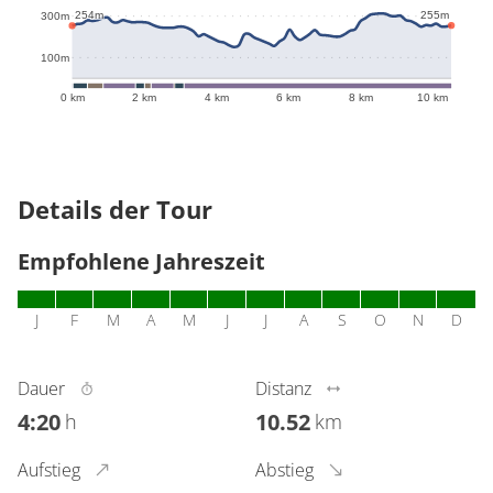
255m
254m
300m
100m
0 km
2 km
4 km
6 km
8 km
10 km
Details der Tour
Empfohlene Jahreszeit
J
F
M
A
M
J
J
A
S
O
N
D
Dauer
Distanz
4:20
10.52
h
km
Aufstieg
Abstieg