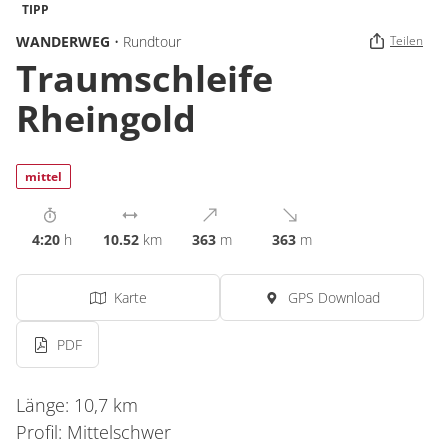
TIPP
WANDERWEG
• Rundtour
Teilen
Traumschleife
Rheingold
mittel
4:20
h
10.52
km
363
m
363
m
Karte
GPS Download
PDF
Länge: 10,7 km
Profil: Mittelschwer