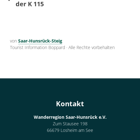
der K 115
von
Saar-Hunsrück-Steig
Tourist Information Boppard
·
Alle Rechte vorbehalten
Kontakt
Wanderregion Saar-Hunsrück e.V.
Zum Stausee 198
66679 Losheim am See