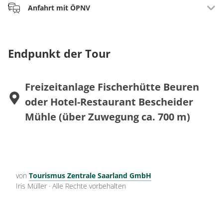
Anfahrt mit ÖPNV
Info auf:
www.vrt-info.de
Endpunkt der Tour
Linie 204 – Hermeskeil – Beuren über Rascheid
Bushaltestelle Spielplatz Beuren, Freizeitanlage
Fischerhütte ist hier ausgeschildert
Freizeitanlage Fischerhütte Beuren
oder Hotel-Restaurant Bescheider
Mühle (über Zuwegung ca. 700 m)
von
Tourismus Zentrale Saarland GmbH
Iris Müller
·
Alle Rechte vorbehalten