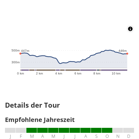
500m
447m
446m
300m
0 km
2 km
4 km
6 km
8 km
10 km
Details der Tour
Empfohlene Jahreszeit
J
F
M
A
M
J
J
A
S
O
N
D