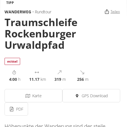
TIPP
WANDERWEG
• Rundtour
Teilen
Traumschleife
Rockenburger
Urwaldpfad
mittel
4:00
h
11.17
km
319
m
256
m
Karte
GPS Download
PDF
Höhepunkte der Wanderung sind der steile