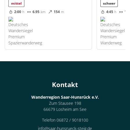
mittel
schwer
2:00
h
6.95
km
154
m
4:45
h
13.
Kontakt
Wanderregion Saar-Hunsrück e.V.
Zum Stausee 198
66679 Losheim am See
Telefon 06872 / 9018100
info@saar-hunsrueck-steig.de