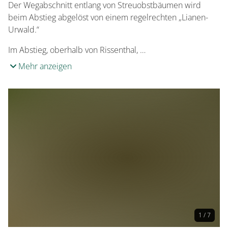
Der Wegabschnitt entlang von Streuobstbäumen wird
beim Abstieg abgelöst von einem regelrechten „Lianen-
Urwald.“
Im Abstieg, oberhalb von Rissenthal, …
Mehr anzeigen
1 / 7