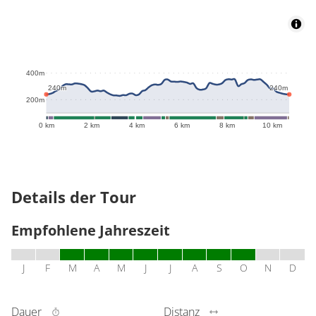
359m
400m
240m
240m
200m
0 km
2 km
4 km
6 km
8 km
10 km
Details der Tour
Empfohlene Jahreszeit
J
F
M
A
M
J
J
A
S
O
N
D
Dauer
Distanz