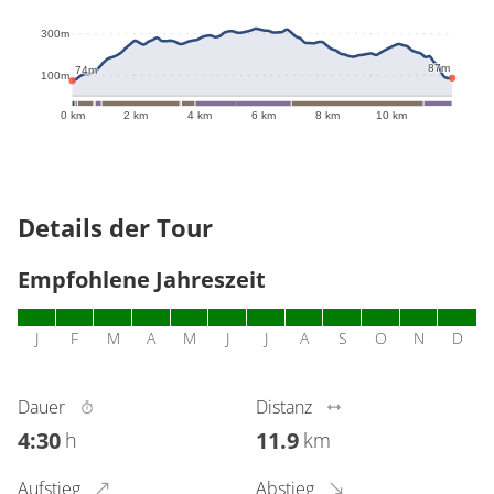
325m
300m
87m
74m
100m
0 km
2 km
4 km
6 km
8 km
10 km
Details der Tour
Empfohlene Jahreszeit
J
F
M
A
M
J
J
A
S
O
N
D
Dauer
Distanz
4:30
11.9
h
km
Aufstieg
Abstieg