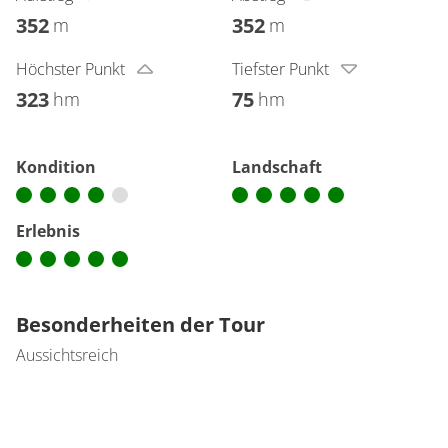
352
352
m
m
Höchster Punkt
Tiefster Punkt
323
75
hm
hm
Kondition
Landschaft
Erlebnis
Besonderheiten der Tour
Aussichtsreich