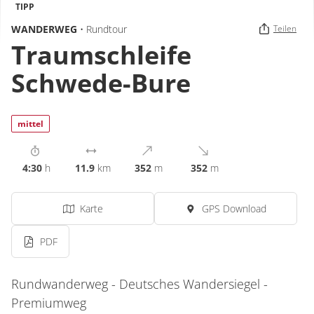
TIPP
WANDERWEG
• Rundtour
Teilen
Traumschleife
Schwede-Bure
mittel
4:30
h
11.9
km
352
m
352
m
Karte
GPS Download
PDF
Rundwanderweg - Deutsches Wandersiegel -
Premiumweg