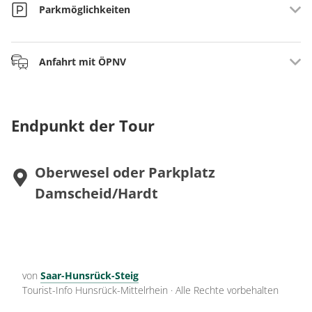
Parkmöglichkeiten
An der B9
Anfahrt mit ÖPNV
Parkplatz Bahnhof Oberwesel
Mit Bus und Bahn an/ab Bahnhof Oberwesel -
Wanderparkplatz Damscheid/Hardt
Fahrplanauskunft
Endpunkt der Tour
Oberwesel oder Parkplatz
Damscheid/Hardt
von
Saar-Hunsrück-Steig
Tourist-Info Hunsrück-Mittelrhein
·
Alle Rechte vorbehalten